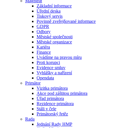
Magistrát
Základní informace
Úřední deska
Tiskový servis
Povinně zveřejňované informace
GDPR
Odbory
Městské společnosti
Městské organizace
Kariéra
Finance
Uvádíme na pravou míru
Proti korupci
Evidence smluv
Vyhlášky a nařízení
Opendata
Primátor
Vizitka primátora
Akce pod záštitou primátora
Úřad primátora
Rezidence primátora
Stáli v čele
Primátorský řetěz
Rada
Jednání Rady HMP