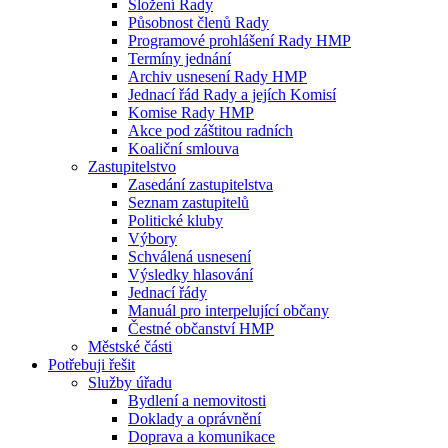
Složení Rady
Působnost členů Rady
Programové prohlášení Rady HMP
Termíny jednání
Archiv usnesení Rady HMP
Jednací řád Rady a jejích Komisí
Komise Rady HMP
Akce pod záštitou radních
Koaliční smlouva
Zastupitelstvo
Zasedání zastupitelstva
Seznam zastupitelů
Politické kluby
Výbory
Schválená usnesení
Výsledky hlasování
Jednací řády
Manuál pro interpelující občany
Čestné občanství HMP
Městské části
Potřebuji řešit
Služby úřadu
Bydlení a nemovitosti
Doklady a oprávnění
Doprava a komunikace