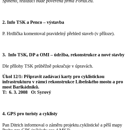
Splněno,
r
ealizací bude pověřena firma Portal.eu.
2. Info TSK a Penco – výstavba
P. Hrdlička komentoval pravidelný přehled staveb (v příloze).
3. Info TSK, DP a OMI – údržba, rekonstrukce a nové stavby
Dle přílohy TSK průběžně pokračuje v úpravách.
Úkol 12/1: Připravit zadávací karty pro cyklistickou
infrastrukturu v rámci rekonstrukce Libeňského mostu a pro
most Barikádníků.
T: 6. 3. 2008 O: Syrový
4. GPS pro turisty a cyklisty
Pan Ditrich informoval o záměru projektu.cyklistické a pěší mapy