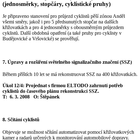
(jednosměrky, stopčáry, cyklistické pruhy)
Je připraveno stanovení pro průjezd cyklistů pěší zónou Anděl
všemi směry, jakož i pro 5 předsunutých stopčar na dalších
křižovatkách a pro 4 jednosměrky s obousměrným průjezdem
cyklistů. Další obdobná opatření (a také pruhy pro cyklisty v
Budějovické a Vršovické) se prověřují.
7. Úpravy a rozšíření světelného signalizačního značení (SSZ)
Během příštích 10 let se má rekonstruovat SSZ na 400 křižovatkách.
Úkol 12/4: Projednat s firmou ELTODO zahrnutí potřeb
cyklistů do časového plánu rekonstrukcí SSZ.
T: 6. 3. 2008 O: Štěpánek
8. Sčítání cyklistů
Objevuje se možnost sčítání automatizovat pomocí křižovatkových
kamer a radarů určených k monitorování automobilové dopravy.