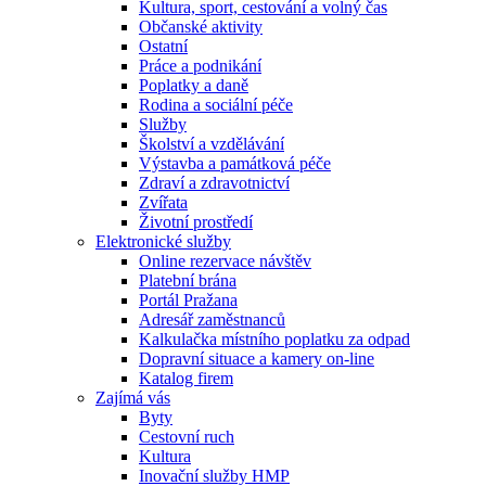
Kultura, sport, cestování a volný čas
Občanské aktivity
Ostatní
Práce a podnikání
Poplatky a daně
Rodina a sociální péče
Služby
Školství a vzdělávání
Výstavba a památková péče
Zdraví a zdravotnictví
Zvířata
Životní prostředí
Elektronické služby
Online rezervace návštěv
Platební brána
Portál Pražana
Adresář zaměstnanců
Kalkulačka místního poplatku za odpad
Dopravní situace a kamery on-line
Katalog firem
Zajímá vás
Byty
Cestovní ruch
Kultura
Inovační služby HMP