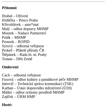
Přítomni
:
Hrabal – Oživení
Hrdlička – Penco Praha
Křivohlávek – auto*mat
Malý – odbor dopravy MHMP
Mourek – Nadace Partnerství
Polák – MHMP
Prousek – ROPID
Syrový – odborná veřejnost
Prokeš – Přátelé přírody ČR
Štěpánek – Rada hl. m. Prahy
Toman – Děti Země
Omluveni:
Cach – odborná veřejnost
Fuxová – odbor kultury a památkové péče MHMP
Introvič – Technická správa komunikací (TSK)
Karban – Ústav dopravního inženýrství (ÚDI)
Müller – odbor ochrany prostředí MHMP
Zajíček – ÚRM HMP
Hosté: