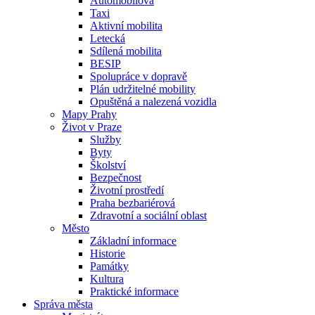
Automobilová
Taxi
Aktivní mobilita
Letecká
Sdílená mobilita
BESIP
Spolupráce v dopravě
Plán udržitelné mobility
Opuštěná a nalezená vozidla
Mapy Prahy
Život v Praze
Služby
Byty
Školství
Bezpečnost
Životní prostředí
Praha bezbariérová
Zdravotní a sociální oblast
Město
Základní informace
Historie
Památky
Kultura
Praktické informace
Správa města