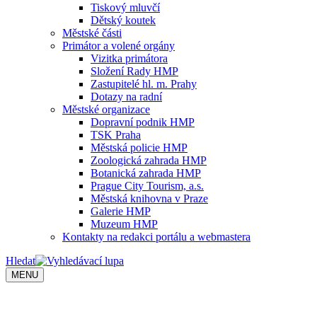
Tiskový mluvčí
Dětský koutek
Městské části
Primátor a volené orgány
Vizitka primátora
Složení Rady HMP
Zastupitelé hl. m. Prahy
Dotazy na radní
Městské organizace
Dopravní podnik HMP
TSK Praha
Městská policie HMP
Zoologická zahrada HMP
Botanická zahrada HMP
Prague City Tourism, a.s.
Městská knihovna v Praze
Galerie HMP
Muzeum HMP
Kontakty na redakci portálu a webmastera
Hledat
MENU