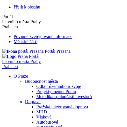
Přejít k obsahu
Portál
hlavního města Prahy
Praha.eu
Povinně zveřejňované informace
Městské části
Portál Pražana
Portál
hlavního města Prahy
Praha.eu
O Praze
Budoucnost města
Odbor územního rozvoje
Projekty měnící Prahu
Metodika spoluúčasti investorů
Doprava
Pražská integrovaná doprava
MHD
Vlaková
Autobusová