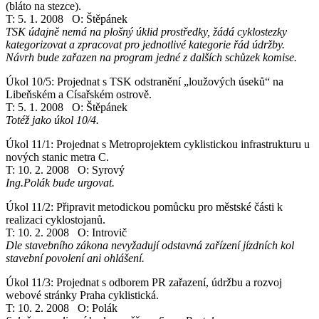
(bláto na stezce).
T: 5. 1. 2008 O: Štěpánek
TSK údajně nemá na plošný úklid prostředky, žádá cyklostezky
kategorizovat a zpracovat pro jednotlivé kategorie řád údržby.
Návrh bude zařazen na program jedné z dalších schůzek komise.
Úkol 10/5: Projednat s TSK odstranění „loužových úseků“ na
Libeňském a Císařském ostrově.
T: 5. 1. 2008 O: Štěpánek
Totéž jako úkol 10/4.
Úkol 11/1: Projednat s Metroprojektem cyklistickou infrastrukturu u
nových stanic metra C.
T: 10. 2. 2008 O: Syrový
Ing.Polák bude urgovat.
Úkol 11/2: Připravit metodickou pomůcku pro městské části k
realizaci cyklostojanů.
T: 10. 2. 2008 O: Introvič
Dle stavebního zákona nevyžadují odstavná zařízení jízdních kol
stavební povolení ani ohlášení.
Úkol 11/3: Projednat s odborem PR zařazení, údržbu a rozvoj
webové stránky Praha cyklistická.
T: 10. 2. 2008 O: Polák