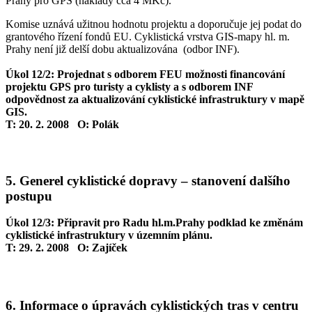
Prahy pro GPS (náklady cca 4 MKč).
Komise uznává užitnou hodnotu projektu a doporučuje jej podat do
grantového řízení fondů EU. Cyklistická vrstva GIS-mapy hl. m.
Prahy není již delší dobu aktualizována (odbor INF).
Úkol 12/2: Projednat s odborem FEU možnosti financování
projektu GPS pro turisty a cyklisty a s odborem INF
odpovědnost za aktualizování cyklistické infrastruktury v mapě
GIS.
T: 20. 2. 2008 O: Polák
5. Generel cyklistické dopravy – stanovení dalšího
postupu
Úkol 12/3: Připravit pro Radu hl.m.Prahy podklad ke změnám
cyklistické infrastruktury v územním plánu.
T: 29. 2. 2008 O: Zajíček
6. Informace o úpravách cyklistických tras v centru