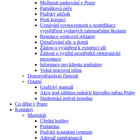
Možnosti parkování v Praze
Památková péče
Pražský uličník
Proti korupci
Uznávání rovnocennosti a nostrifikace
vysvědčení vydaných zahraničními školami
Regulace venkovní reklamy
Označování ulic a domů
Žádost o vyjádření k existenci sítí
Žádosti o využití prostředků elektronické
prezentace
Informace pro klienta směnárny
Volná pracovní místa
Dopravněsprávní činnosti
Ostatní
Grafický manuál
Akce pod záštitou radních hlavního města Prahy
Studentská právní poradna
Co dělat v Praze
Kontakty
Magistrát
Úřední hodiny
Podatelna
Pražské kontaktní centrum
Adresář zaměstnanců