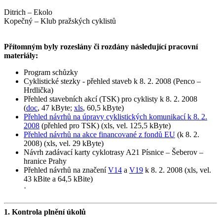
Ditrich – Ekolo
Kopečný – Klub pražských cyklistů
Přítomným byly rozeslány či rozdány následující pracovní
materiály:
Program schůzky
Cyklistické stezky - přehled staveb k 8. 2. 2008 (Penco –
Hrdlička)
Přehled stavebních akcí (TSK) pro cyklisty k 8. 2. 2008
(
doc
, 47 kByte;
xls
, 60,5 kByte)
Přehled návrhů na úpravy cyklistických komunikací k 8. 2.
2008
(přehled pro TSK) (xls, vel. 125,5 kByte)
Přehled návrhů na akce financované z fondů EU
(k 8. 2.
2008) (xls, vel. 29 kByte)
Návrh zadávací karty cyklotrasy A21 Písnice – Šeberov –
hranice Prahy
Přehled návrhů na značení
V14
a
V19
k 8. 2. 2008 (xls, vel.
43 kBite a 64,5 kBite)
·
1. Kontrola plnění úkolů