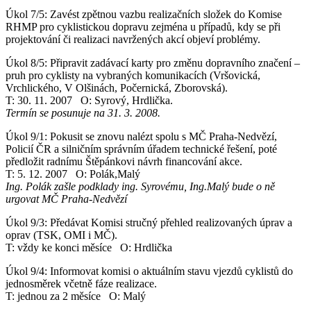
Úkol 7/5: Zavést zpětnou vazbu realizačních složek do Komise
RHMP pro cyklistickou dopravu zejména u případů, kdy se při
projektování či realizaci navržených akcí objeví problémy.
Úkol 8/5: Připravit zadávací karty pro změnu dopravního značení –
pruh pro cyklisty na vybraných komunikacích (Vršovická,
Vrchlického, V Olšinách, Počernická, Zborovská).
T: 30. 11. 2007 O: Syrový, Hrdlička.
Termín se posunuje na 31. 3. 2008.
Úkol 9/1: Pokusit se znovu nalézt spolu s MČ Praha-Nedvězí,
Policií ČR a silničním správním úřadem technické řešení, poté
předložit radnímu Štěpánkovi návrh financování akce.
T: 5. 12. 2007 O: Polák,Malý
Ing. Polák zašle podklady ing. Syrovému, Ing.Malý bude o ně
urgovat MČ Praha-Nedvězí
Úkol 9/3: Předávat Komisi stručný přehled realizovaných úprav a
oprav (TSK, OMI i MČ).
T: vždy ke konci měsíce O: Hrdlička
Úkol 9/4: Informovat komisi o aktuálním stavu vjezdů cyklistů do
jednosměrek včetně fáze realizace.
T: jednou za 2 měsíce O: Malý