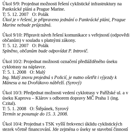
Úkol 9/9: Projednat možnosti řešení cyklistické infrastruktury na
Pankrácké pláni a Prague Marine.
T: 5. 12. 2007 O: Polák
Úkol je v řešení, je připraveno jednání o Pankrácké pláni, Prague
Marine nebude průjezdná.
Úkol 9/10: Připravit návrh řešení komunikace s veřejností (odpovědi
občanům) v souladu s platnými zákony.
T: 5. 12. 2007 O: Polák
Splněno, občanům bude odpovídat P. Introvič.
Úkol 10/2: Projednat možnosti označení předlážděného úseku
cyklotrasy na náplavce.
T: 5. 1. 2008 O: Malý
Ing. Malý znovu projedná s Policií, je nutno ošetřit i výjezdy k
Mánesu a na Dvořákovo nábřeží. (Syrový)
Úkol 10/3: Předjednat možnosti vedení cyklotrasy v Pařížské ul. a v
úseku Kaprova – Klárov s odborem dopravy MČ Praha 1 (ing.
Czital).
T: 5. 1. 2008 O: Štěpánek, Syrový
Termín se posunuje do 15. 3. 2008.
Úkol 10/4: Projednat s TSK vyšší frekvenci úklidu cyklistických
stezek včetně financování. Jde zejména o úseky se stavební činností