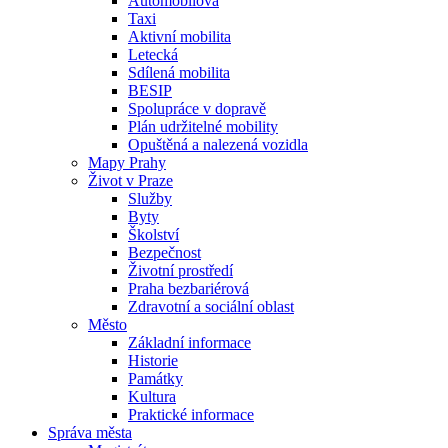
Automobilová
Taxi
Aktivní mobilita
Letecká
Sdílená mobilita
BESIP
Spolupráce v dopravě
Plán udržitelné mobility
Opuštěná a nalezená vozidla
Mapy Prahy
Život v Praze
Služby
Byty
Školství
Bezpečnost
Životní prostředí
Praha bezbariérová
Zdravotní a sociální oblast
Město
Základní informace
Historie
Památky
Kultura
Praktické informace
Správa města