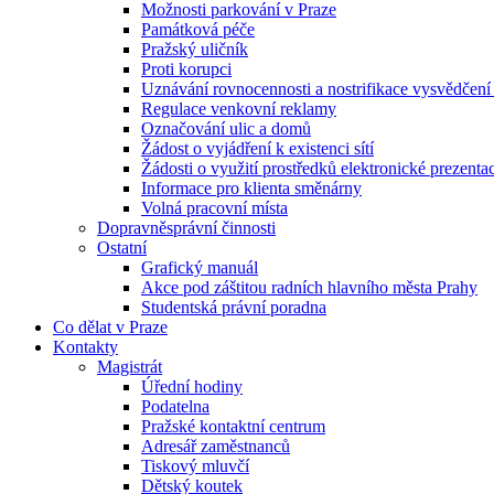
Možnosti parkování v Praze
Památková péče
Pražský uličník
Proti korupci
Uznávání rovnocennosti a nostrifikace vysvědčen
Regulace venkovní reklamy
Označování ulic a domů
Žádost o vyjádření k existenci sítí
Žádosti o využití prostředků elektronické prezenta
Informace pro klienta směnárny
Volná pracovní místa
Dopravněsprávní činnosti
Ostatní
Grafický manuál
Akce pod záštitou radních hlavního města Prahy
Studentská právní poradna
Co dělat v Praze
Kontakty
Magistrát
Úřední hodiny
Podatelna
Pražské kontaktní centrum
Adresář zaměstnanců
Tiskový mluvčí
Dětský koutek