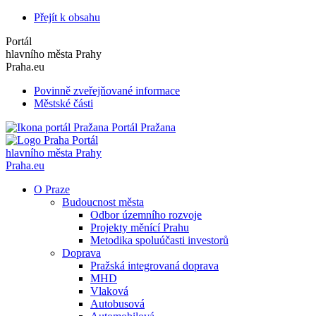
Přejít k obsahu
Portál
hlavního města Prahy
Praha.eu
Povinně zveřejňované informace
Městské části
Portál Pražana
Portál
hlavního města Prahy
Praha.eu
O Praze
Budoucnost města
Odbor územního rozvoje
Projekty měnící Prahu
Metodika spoluúčasti investorů
Doprava
Pražská integrovaná doprava
MHD
Vlaková
Autobusová