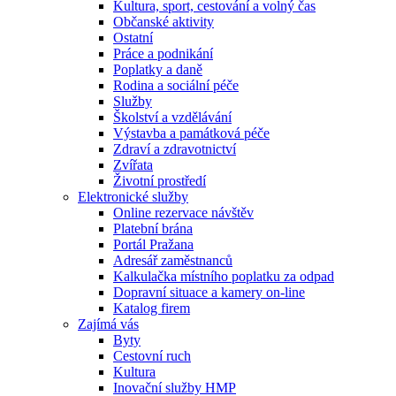
Kultura, sport, cestování a volný čas
Občanské aktivity
Ostatní
Práce a podnikání
Poplatky a daně
Rodina a sociální péče
Služby
Školství a vzdělávání
Výstavba a památková péče
Zdraví a zdravotnictví
Zvířata
Životní prostředí
Elektronické služby
Online rezervace návštěv
Platební brána
Portál Pražana
Adresář zaměstnanců
Kalkulačka místního poplatku za odpad
Dopravní situace a kamery on-line
Katalog firem
Zajímá vás
Byty
Cestovní ruch
Kultura
Inovační služby HMP