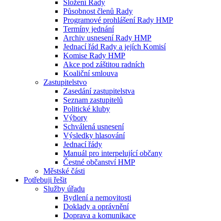
Složení Rady
Působnost členů Rady
Programové prohlášení Rady HMP
Termíny jednání
Archiv usnesení Rady HMP
Jednací řád Rady a jejích Komisí
Komise Rady HMP
Akce pod záštitou radních
Koaliční smlouva
Zastupitelstvo
Zasedání zastupitelstva
Seznam zastupitelů
Politické kluby
Výbory
Schválená usnesení
Výsledky hlasování
Jednací řády
Manuál pro interpelující občany
Čestné občanství HMP
Městské části
Potřebuji řešit
Služby úřadu
Bydlení a nemovitosti
Doklady a oprávnění
Doprava a komunikace