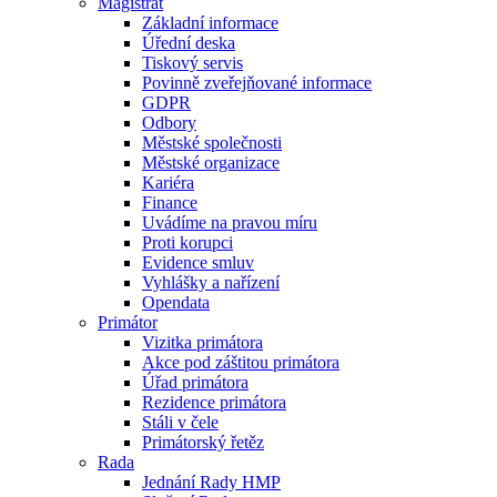
Magistrát
Základní informace
Úřední deska
Tiskový servis
Povinně zveřejňované informace
GDPR
Odbory
Městské společnosti
Městské organizace
Kariéra
Finance
Uvádíme na pravou míru
Proti korupci
Evidence smluv
Vyhlášky a nařízení
Opendata
Primátor
Vizitka primátora
Akce pod záštitou primátora
Úřad primátora
Rezidence primátora
Stáli v čele
Primátorský řetěz
Rada
Jednání Rady HMP