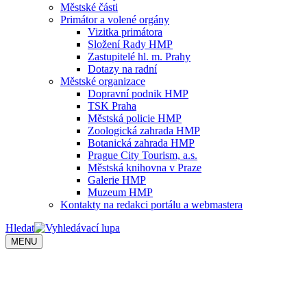
Městské části
Primátor a volené orgány
Vizitka primátora
Složení Rady HMP
Zastupitelé hl. m. Prahy
Dotazy na radní
Městské organizace
Dopravní podnik HMP
TSK Praha
Městská policie HMP
Zoologická zahrada HMP
Botanická zahrada HMP
Prague City Tourism, a.s.
Městská knihovna v Praze
Galerie HMP
Muzeum HMP
Kontakty na redakci portálu a webmastera
Hledat
MENU