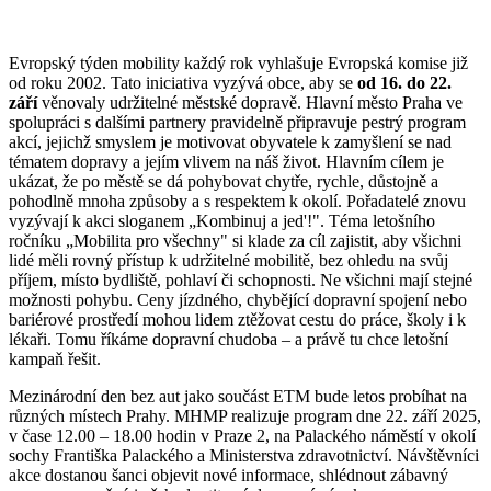
Evropský týden mobility každý rok vyhlašuje Evropská komise již
od roku 2002. Tato iniciativa vyzývá obce, aby se
od 16. do 22.
září
věnovaly udržitelné městské dopravě. Hlavní město Praha ve
spolupráci s dalšími partnery pravidelně připravuje pestrý program
akcí, jejichž smyslem je motivovat obyvatele k zamyšlení se nad
tématem dopravy a jejím vlivem na náš život. Hlavním cílem je
ukázat, že po městě se dá pohybovat chytře, rychle, důstojně a
pohodlně mnoha způsoby a s respektem k okolí. Pořadatelé znovu
vyzývají k akci sloganem „Kombinuj a jed'!". Téma letošního
ročníku „Mobilita pro všechny" si klade za cíl zajistit, aby všichni
lidé měli rovný přístup k udržitelné mobilitě, bez ohledu na svůj
příjem, místo bydliště, pohlaví či schopnosti. Ne všichni mají stejné
možnosti pohybu. Ceny jízdného, chybějící dopravní spojení nebo
bariérové prostředí mohou lidem ztěžovat cestu do práce, školy i k
lékaři. Tomu říkáme dopravní chudoba – a právě tu chce letošní
kampaň řešit.
Mezinárodní den bez aut jako součást ETM bude letos probíhat na
různých místech Prahy. MHMP realizuje program dne 22. září 2025,
v čase 12.00 – 18.00 hodin v Praze 2, na Palackého náměstí v okolí
sochy Františka Palackého a Ministerstva zdravotnictví. Návštěvníci
akce dostanou šanci objevit nové informace, shlédnout zábavný