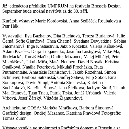
Již jedenáctou přehlídku UMPRUM na festivalu Brussels Design
September bude možné navštívit až do 30. září.
Kurátoři výstavy: Marie Kordovská, Anna Sedláček Roubalová a
Petr Hák
Vystavující: Ilya Bazhanov, Dita Buchtová, Tereza Burianová, Julie
Černá, Sofie Gjuričová, Thea Chatrná, Svetlana Devyatkina, Sabina
Falcmanová, Inga Khatiashvili, Jakub Kozelka, Valéria Kršiaková,
Adam Kvaček, Darja Lukjanenko, Jasmína Lustigová, Mike Ma,
Jiří Macků, Tomáš Máčik, Ondřej Mazanec, Matej Mihályi, Petra
Mikolášová, Jakub Míča, Matěj Neubert, David Novák, Kristína
Opálková, Natália Peterková, Mikuláš Procházka, Ruta
Putramentaite, Anastázie Rainischová, Jakub Rozehnal, Šimon
Schnierer, Barbora Satranská, Ondřej Salava, Filip Sobol, Ema
Soukupová, David Stingl, Antónia Stretavská, Kateřina
Suchánková, Kateřina Šípová, Jana Štefková, Jáchym Štulíř, Thanh
Mai Tranová, Tuan Trieu, Patrik Trska, Jonáš Urbánek, Valerie
Vrbová, Josef Žárský, Viktória Žigmundová
Architektura: COSA: Markéta Mráčková, Barbora Šimonová
Grafický design: Ondřej Mazanec, Kateřina Pravdová Fotografie:
Tomáš Zumr
Výstava vznikla ve spolupráci s Pražským domem v Bruselu a za