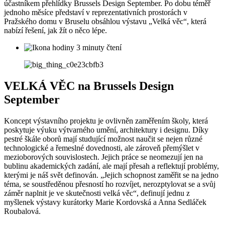
účastníkem přehlídky Brussels Design September. Po dobu téměř
jednoho měsíce představí v reprezentativních prostorách v
Pražského domu v Bruselu obsáhlou výstavu „Velká věc“, která
nabízí řešení, jak žít o něco lépe.
3 minuty čtení
VELKÁ VĚC na Brussels Design
September
Koncept výstavního projektu je ovlivněn zaměřením školy, která
poskytuje výuku výtvarného umění, architektury i designu. Díky
pestré škále oborů mají studující možnost naučit se nejen různé
technologické a řemeslné dovednosti, ale zároveň přemýšlet v
mezioborových souvislostech. Jejich práce se neomezují jen na
bublinu akademických zadání, ale mají přesah a reflektují problémy,
kterými je náš svět definován. „Jejich schopnost zaměřit se na jedno
téma, se soustředěnou přesností ho rozvíjet, nerozptylovat se a svůj
záměr naplnit je ve skutečnosti velká věc“, definují jednu z
myšlenek výstavy kurátorky Marie Kordovská a Anna Sedláček
Roubalová.