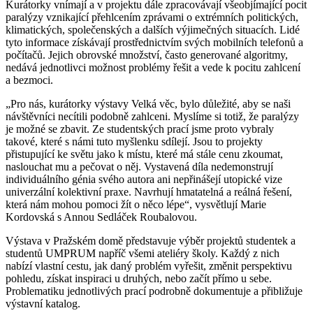
Kurátorky vnímají a v projektu dále zpracovávají všeobjímající pocit
paralýzy vznikající přehlcením zprávami o extrémních politických,
klimatických, společenských a dalších výjimečných situacích. Lidé
tyto informace získávají prostřednictvím svých mobilních telefonů a
počítačů. Jejich obrovské množství, často generované algoritmy,
nedává jednotlivci možnost problémy řešit a vede k pocitu zahlcení
a bezmoci.
„Pro nás, kurátorky výstavy Velká věc, bylo důležité, aby se naši
návštěvníci necítili podobně zahlceni. Myslíme si totiž, že paralýzy
je možné se zbavit. Ze studentských prací jsme proto vybraly
takové, které s námi tuto myšlenku sdílejí. Jsou to projekty
přistupující ke světu jako k místu, které má stále cenu zkoumat,
naslouchat mu a pečovat o něj. Vystavená díla nedemonstrují
individuálního génia svého autora ani nepřinášejí utopické vize
univerzální kolektivní praxe. Navrhují hmatatelná a reálná řešení,
která nám mohou pomoci žít o něco lépe“, vysvětlují Marie
Kordovská s Annou Sedláček Roubalovou.
Výstava v Pražském domě představuje výběr projektů studentek a
studentů UMPRUM napříč všemi ateliéry školy. Každý z nich
nabízí vlastní cestu, jak daný problém vyřešit, změnit perspektivu
pohledu, získat inspiraci u druhých, nebo začít přímo u sebe.
Problematiku jednotlivých prací podrobně dokumentuje a přibližuje
výstavní katalog.