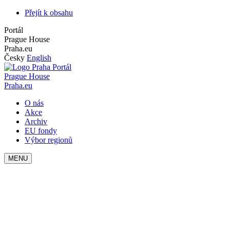
Přejít k obsahu
Portál
Prague House
Praha.eu
Česky
English
Portál
Prague House
Praha.eu
O nás
Akce
Archiv
EU fondy
Výbor regionů
MENU