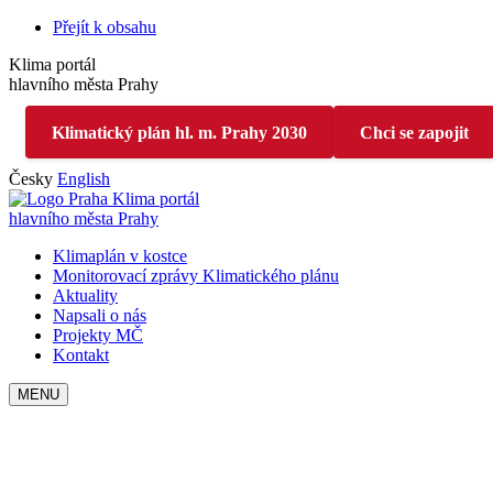
Přejít k obsahu
Klima portál
hlavního města Prahy
Klimatický plán hl. m. Prahy 2030
Chci se zapojit
Česky
English
Klima portál
hlavního města Prahy
Klimaplán v kostce
Monitorovací zprávy Klimatického plánu
Aktuality
Napsali o nás
Projekty MČ
Kontakt
MENU