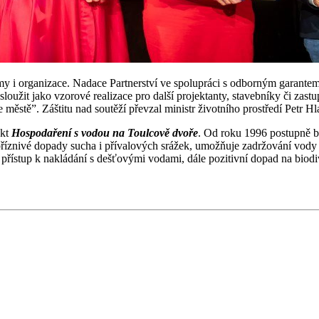
irmy i organizace. Nadace Partnerství ve spolupráci s odborným garant
užit jako vzorové realizace pro další projektanty, stavebníky či zastu
městě”. Záštitu nad soutěží převzal ministr životního prostředí Petr Hl
ekt
Hospodaření s vodou na Toulcově dvoře
. Od roku 1996 postupně b
epříznivé dopady sucha i přívalových srážek, umožňuje zadržování vody 
přístup k nakládání s dešťovými vodami, dále pozitivní dopad na biodiv