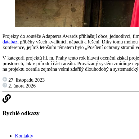
Projekty do soutěže Adapterra Awards přihlašují obce, jednotlivci, f
databázi
příběhy všech kvalitních nápadů a řešení. Díky tomu mohou slo
konference, jejímž letošním tématem bylo „Posílení ochrany stromů ve 
V kategorii projektů hl. m. Prahy tento rok hlavní ocenění získal proj
prostorech, tak v přírodní části areálu. Provázaný systém zmírňuje n
na projektu ocenila zejména velmi zdařilý dlouhodobý a systematický 
27. listopadu 2023
2. února 2026
Rychlé odkazy
Kontakty