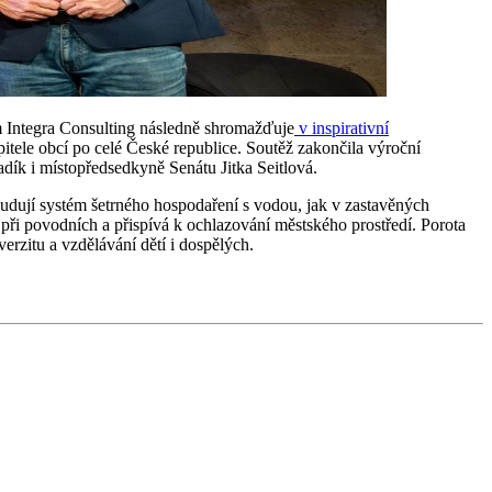
em Integra Consulting následně shromažďuje
v inspirativní
pitele obcí po celé České republice. Soutěž zakončila výroční
adík i místopředsedkyně Senátu Jitka Seitlová.
udují systém šetrného hospodaření s vodou, jak v zastavěných
při povodních a přispívá k ochlazování městského prostředí. Porota
erzitu a vzdělávání dětí i dospělých.