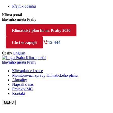
Přejít k obsahu
Klima portál
hlavního města Prahy
Klimatický plán hl. m. Prahy 2030
12 444
Chci se zapojit
Česky
English
Klima portál
hlavního města Prahy
Klimaplán v kostce
Monitorovací zprávy Klimatického plánu
Aktuality
Napsali o nás
Projekty MČ
Kontakt
MENU