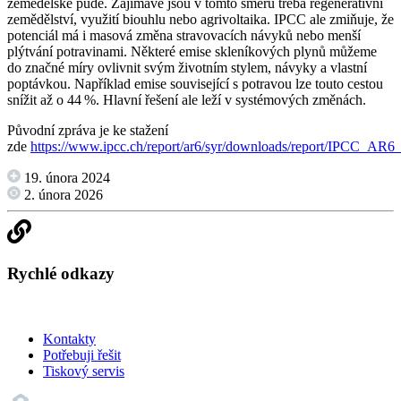
zemědělské půdě. Zajímavé jsou v tomto směru třeba regenerativní
zemědělství, využití biouhlu nebo agrivoltaika. IPCC ale zmiňuje, že
potenciál má i masová změna stravovacích návyků nebo menší
plýtvání potravinami. Některé emise skleníkových plynů můžeme
do značné míry ovlivnit svým životním stylem, návyky a vlastní
poptávkou. Například emise související s potravou lze touto cestou
snížit až o 44 %. Hlavní řešení ale leží v systémových změnách.
Původní zpráva je ke stažení
zde
https://www.ipcc.ch/report/ar6/syr/downloads/report/IPCC_A
19. února 2024
2. února 2026
Rychlé odkazy
Kontakty
Potřebuji řešit
Tiskový servis