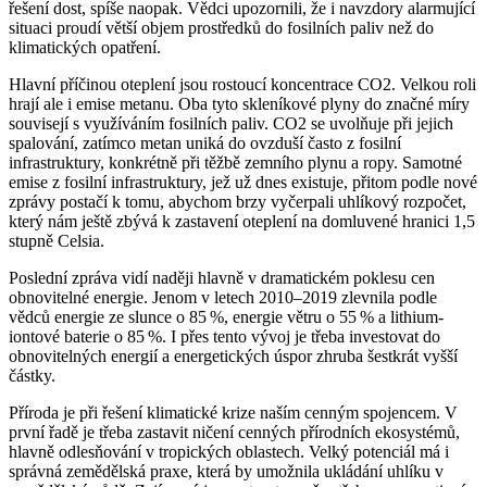
řešení dost, spíše naopak. Vědci upozornili, že i navzdory alarmující
situaci proudí větší objem prostředků do fosilních paliv než do
klimatických opatření.
Hlavní příčinou oteplení jsou rostoucí koncentrace CO2. Velkou roli
hrají ale i emise metanu. Oba tyto skleníkové plyny do značné míry
souvisejí s využíváním fosilních paliv. CO2 se uvolňuje při jejich
spalování, zatímco metan uniká do ovzduší často z fosilní
infrastruktury, konkrétně při těžbě zemního plynu a ropy. Samotné
emise z fosilní infrastruktury, jež už dnes existuje, přitom podle nové
zprávy postačí k tomu, abychom brzy vyčerpali uhlíkový rozpočet,
který nám ještě zbývá k zastavení oteplení na domluvené hranici 1,5
stupně Celsia.
Poslední zpráva vidí naději hlavně v dramatickém poklesu cen
obnovitelné energie. Jenom v letech 2010–⁠2019 zlevnila podle
vědců energie ze slunce o 85 %, energie větru o 55 % a lithium-
iontové baterie o 85 %. I přes tento vývoj je třeba investovat do
obnovitelných energií a energetických úspor zhruba šestkrát vyšší
částky.
Příroda je při řešení klimatické krize naším cenným spojencem. V
první řadě je třeba zastavit ničení cenných přírodních ekosystémů,
hlavně odlesňování v tropických oblastech. Velký potenciál má i
správná zemědělská praxe, která by umožnila ukládání uhlíku v