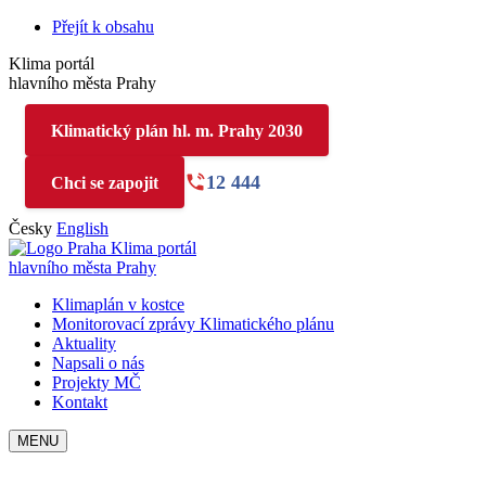
Přejít k obsahu
Klima portál
hlavního města Prahy
Klimatický plán hl. m. Prahy 2030
12 444
Chci se zapojit
Česky
English
Klima portál
hlavního města Prahy
Klimaplán v kostce
Monitorovací zprávy Klimatického plánu
Aktuality
Napsali o nás
Projekty MČ
Kontakt
MENU