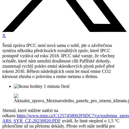
X
Šestá zpráva IPCC není nová sama o sobě, jde o závěrečnou
syntézu několika předchozích rozsáhlých zpráv, které IPCC
postupně vydává od roku 2018. IPCC také varuje, že všechny
scénáře, které nám umožní dosáhnout cílů Pařížské dohody,
znamenají rychlý pokles emisí skleníkových plynů právě před
rokem 2030. Během následujících osmi let musí emise CO2
klesnout zhruba o polovinu a emise metanu o třetinu.
1 minuta čtení
Shrnutí, které můžete nalézt na
odkazu
https://www.mzp.cz/C1257458002F0DC7/cz/souhrnna_zpr
AR6_SYR_CZ-20230920.PDF
uvádí, že limit oteplení o 1,5 °C
překročíme už na přelomu dekády. Přesto svět stále nedělá pro