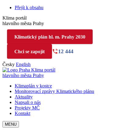
Přejít k obsahu
Klima portál
hlavního města Prahy
Klimatický plán hl. m. Prahy 2030
12 444
Chci se zapojit
Česky
English
Klima portál
hlavního města Prahy
Klimaplán v kostce
Monitorovací zprávy Klimatického plánu
Aktuality
Napsali o nás
Projekty MČ
Kontakt
MENU