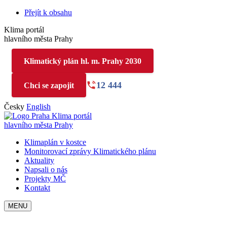
Přejít k obsahu
Klima portál
hlavního města Prahy
Klimatický plán hl. m. Prahy 2030
12 444
Chci se zapojit
Česky
English
Klima portál
hlavního města Prahy
Klimaplán v kostce
Monitorovací zprávy Klimatického plánu
Aktuality
Napsali o nás
Projekty MČ
Kontakt
MENU