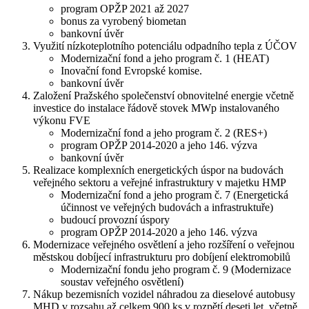
program OPŽP 2021 až 2027
bonus za vyrobený biometan
bankovní úvěr
Využití nízkoteplotního potenciálu odpadního tepla z ÚČOV
Modernizační fond a jeho program č. 1 (HEAT)
Inovační fond Evropské komise.
bankovní úvěr
Založení Pražského společenství obnovitelné energie včetně
investice do instalace řádově stovek MWp instalovaného
výkonu FVE
Modernizační fond a jeho program č. 2 (RES+)
program OPŽP 2014-2020 a jeho 146. výzva
bankovní úvěr
Realizace komplexních energetických úspor na budovách
veřejného sektoru a veřejné infrastruktury v majetku HMP
Modernizační fond a jeho program č. 7 (Energetická
účinnost ve veřejných budovách a infrastruktuře)
budoucí provozní úspory
program OPŽP 2014-2020 a jeho 146. výzva
Modernizace veřejného osvětlení a jeho rozšíření o veřejnou
městskou dobíjecí infrastrukturu pro dobíjení elektromobilů
Modernizační fondu jeho program č. 9 (Modernizace
soustav veřejného osvětlení)
Nákup bezemisních vozidel náhradou za dieselové autobusy
MHD v rozsahu až celkem 900 ks v rozpětí deseti let, včetně