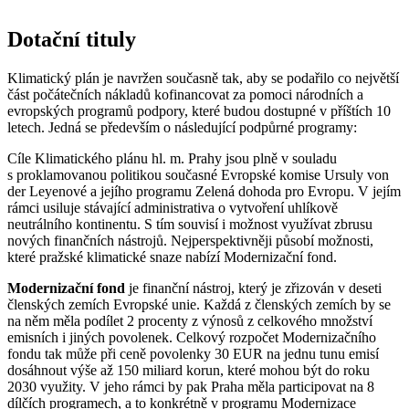
Dotační tituly
Klimatický plán je navržen současně tak, aby se podařilo co největší
část počátečních nákladů kofinancovat za pomoci národních a
evropských programů podpory, které budou dostupné v příštích 10
letech. Jedná se především o následující podpůrné programy:
Cíle Klimatického plánu hl. m. Prahy jsou plně v souladu
s proklamovanou politikou současné Evropské komise Ursuly von
der Leyenové a jejího programu Zelená dohoda pro Evropu. V jejím
rámci usiluje stávající administrativa o vytvoření uhlíkově
neutrálního kontinentu. S tím souvisí i možnost využívat zbrusu
nových finančních nástrojů. Nejperspektivněji působí možnosti,
které pražské klimatické snaze nabízí Modernizační fond.
Modernizační fond
je finanční nástroj, který je zřizován v deseti
členských zemích Evropské unie. Každá z členských zemích by se
na něm měla podílet 2 procenty z výnosů z celkového množství
emisních i jiných povolenek. Celkový rozpočet Modernizačního
fondu tak může při ceně povolenky 30 EUR na jednu tunu emisí
dosáhnout výše až 150 miliard korun, které mohou být do roku
2030 využity. V jeho rámci by pak Praha měla participovat na 8
dílčích programech, a to konkrétně v programu Modernizace