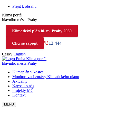
Přejít k obsahu
Klima portál
hlavního města Prahy
Klimatický plán hl. m. Prahy 2030
12 444
Chci se zapojit
Česky
English
Klima portál
hlavního města Prahy
Klimaplán v kostce
Monitorovací zprávy Klimatického plánu
Aktuality
Napsali o nás
Projekty MČ
Kontakt
MENU