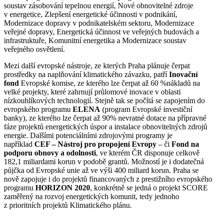
soustav zásobování tepelnou energií, Nové obnovitelné zdroje
v energetice, Zlepšení energetické účinnosti v podnikání,
Modernizace dopravy v podnikatelském sektoru, Modernizace
veřejné dopravy, Energetická účinnost ve veřejných budovách a
infrastruktuře, Komunitní energetika a Modernizace soustav
veřejného osvětlení.
Mezi další evropské nástroje, ze kterých Praha plánuje čerpat
prostředky na naplňování klimatického závazku, patří
Inovační
fond
Evropské komise, ze kterého lze čerpat až 60 %nákladů na
velké projekty, které zahrnují průlomové inovace v oblasti
nízkouhlíkových technologií. Stejně tak se počítá se zapojením do
evropského programu
ELENA
(program Evropské investiční
banky), ze kterého lze čerpat až 90% nevratné dotace na přípravné
fáze projektů energetických úspor a instalace obnovitelných zdrojů
energie. Dalšími potenciálními zdrojovými programy je
například
CEF – Nástroj pro propojení Evropy
– či
Fond na
podporu obnovy a odolnosti
, ve kterém ČR disponuje celkově
182,1 miliardami korun v podobě grantů. Možností je i dodatečná
půjčka od Evropské unie až ve výši 400 miliard korun. Praha se
nově zapojuje i do projektů financovaných z prestižního evropského
programu
HORIZON 2020
, konkrétně se jedná o projekt SCORE
zaměřený na rozvoj energetických komunit, tedy jednoho
z prioritních projektů Klimatického plánu.