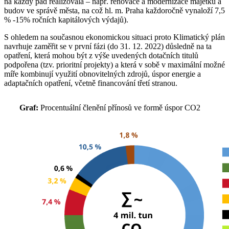
na každý pád realizovala – např. renovace a modernizace majetku a
budov ve správě města, na což hl. m. Praha každoročně vynaloží 7,5
% -15% ročních kapitálových výdajů).
S ohledem na současnou ekonomickou situaci proto Klimatický plán
navrhuje zaměřit se v první fázi (do 31. 12. 2022) důsledně na ta
opatření, která mohou být z výše uvedených dotačních titulů
podpořena (tzv. prioritní projekty) a která v sobě v maximální možné
míře kombinují využití obnovitelných zdrojů, úspor energie a
adaptačních opatření, včetně financování třetí stranou.
Graf:
Procentuální členění přínosů ve formě úspor CO2