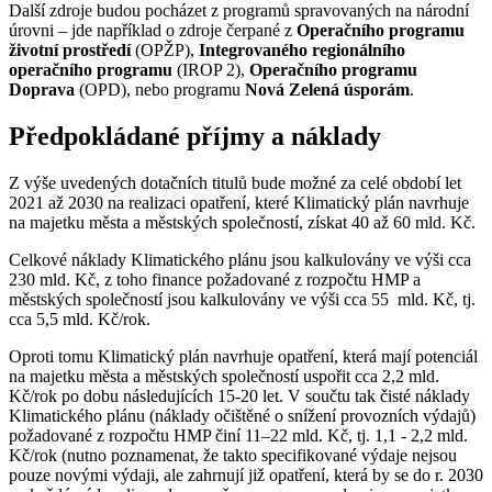
Další zdroje budou pocházet z programů spravovaných na národní
úrovni – jde například o zdroje čerpané z
Operačního programu
životní prostředí
(OPŽP),
Integrovaného regionálního
operačního programu
(IROP 2),
Operačního programu
Doprava
(OPD), nebo programu
Nová Zelená úsporám
.
Předpokládané příjmy a náklady
Z výše uvedených dotačních titulů bude možné za celé období let
2021 až 2030 na realizaci opatření, které Klimatický plán navrhuje
na majetku města a městských společností, získat 40 až 60 mld. Kč.
Celkové náklady Klimatického plánu jsou kalkulovány ve výši cca
230 mld. Kč, z toho finance požadované z rozpočtu HMP a
městských společností jsou kalkulovány ve výši cca 55 mld. Kč, tj.
cca 5,5 mld. Kč/rok.
Oproti tomu Klimatický plán navrhuje opatření, která mají potenciál
na majetku města a městských společností uspořit cca 2,2 mld.
Kč/rok po dobu následujících 15-20 let. V součtu tak čisté náklady
Klimatického plánu (náklady očištěné o snížení provozních výdajů)
požadované z rozpočtu HMP činí 11–22 mld. Kč, tj. 1,1 - 2,2 mld.
Kč/rok (nutno poznamenat, že takto specifikované výdaje nejsou
pouze novými výdaji, ale zahrnují již opatření, která by se do r. 2030