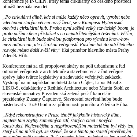
konference je INCIEN, který téma cirkularity do českého prostředí
přináší bezmála osm let.
„Po cirkulární dílně, kde si může každý něco opravit, vyrobit nebo
vdechnout starým věcem nový život, se v Kampusu Hybernská
otevírá i cirkulární hub. Praha nyní zažívá velký stavitelský boom, je
proto naším cílem přicházet s co nejudržitelnějšími řešeními. Věřím,
že cirkulární hub bude skvělou platformou pro výměnu know-how
mezi odbornou, ale i širokou veřejností. Pustíme tak do udržitelného
rozvoje města další svěží vítr,“
říká primátor hlavního města Prahy
Zdeněk Hřib.
Konference má za cíl propojovat aktéry na poli urbanismu z řad
odborné veřejnosti v architektuře a stavebnictví a z řad veřejné
správy jako tvůrce legislativy a zadavatele veřejných zakázek.
Vystoupí na ní například architekt Jakub Cígler, Libor Musil z
LIKO-S, edukátorky z Rethink Architecture nebo Martin Stohl ze
slovenské iniciativy Prezidentská zelená pečať kanceláře
prezidentky Zuzany Čaputové. Slavnostní otevření hubu bude
následovat v 16.30 hodin za přítomnosti primátora Zdeňka Hřiba.
„Když rekonstruujete v Praze téměř jakýkoliv historický dům,
najdete tam zbytky kamenných zdí, starých cihel i nových
konstrukcí. Nejlevnějším a nejpřirozenějším materiálem byl vždy ten,
který už na místě byl. Je skvělé, že se k těmto po staletí prověřeným
postupům opět vracíme. Byť v novém hávu, nejedná se jen o módní