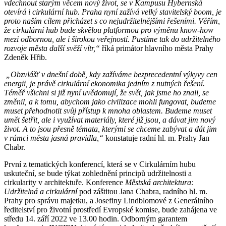
vdechnout starým věcem nový život, se v Kampusu Hybernská
otevírá i cirkulární hub. Praha nyní zažívá velký stavitelský boom, je
proto naším cílem přicházet s co nejudržitelnějšími řešeními. Věřím,
že cirkulární hub bude skvělou platformou pro výměnu know-how
mezi odbornou, ale i širokou veřejností. Pustíme tak do udržitelného
rozvoje města další svěží vítr,“
říká primátor hlavního města Prahy
Zdeněk Hřib.
„Obzvlášť v dnešní době, kdy zažíváme bezprecedentní výkyvy cen
energii, je právě cirkulární ekonomika jedním z nutných řešení.
Téměř všichni si již nyní uvědomují, že svět, jak jsme ho znali, se
změnil, a k tomu, abychom jako civilizace mohli fungovat, budeme
muset přehodnotit svůj přístup k mnoha oblastem. Budeme muset
umět šetřit, ale i využívat materiály, které již jsou, a dávat jim nový
život. A to jsou přesně témata, kterými se chceme zabývat a dát jim
v rámci města jasná pravidla,“
konstatuje radní hl. m. Prahy Jan
Chabr.
První z tematických konferencí, která se v Cirkulárním hubu
uskuteční, se bude týkat zohlednění principů udržitelnosti a
cirkularity v architektuře. Konference
Městská architektura:
Udržitelná a cirkulární
pod záštitou Jana Chabra, radního hl. m.
Prahy pro správu majetku, a Josefiny Lindblomové z Generálního
ředitelství pro životní prostředí Evropské komise, bude zahájena ve
středu 14. září 2022 ve 13.00 hodin. Odborným garantem