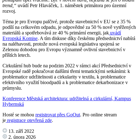
trend,“
uvádí Petr Hlaváček, 1. náměstek primátora pro územní
rozvoj.
Téma je pro Evropu palčivé, protože stavebnictví v EU se z 35 %
podílí na celkovém odpadu, je odpovědné za 50 % nově vytěžených
materiálů a spotřebovává ze 40 % primární energii, jak
uvádí
Evropská Komise
. A tím diskuse díky českému předsednictví nabírá
na naléhavosti, protože nová evropská legislativa spojená se
Zelenou dohodou pro Evropu významně ovlivní stavebnictví v
příštích letech.
Cirkulární hub bude na podzim 2022 v rámci akcí Předsednictví v
Evropské radě pokračovat dalšími třemi tematickými setkáními: k
problematice udržitelnosti a cirkularity v textilu, k problematice
efektivního využití bioodpadů a k problematice dekarbonizace v
průmyslu.
Konference Městská architektura: udržitelná a cirkulární, Kampus
Hybernská
Hosté se mohou
registrovat přes GoOut
. Pro online stream
je
registrace otevřená zde
.
13. září 2022
2. února 2026