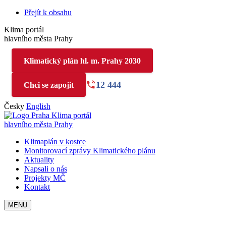
Přejít k obsahu
Klima portál
hlavního města Prahy
Klimatický plán hl. m. Prahy 2030
12 444
Chci se zapojit
Česky
English
Klima portál
hlavního města Prahy
Klimaplán v kostce
Monitorovací zprávy Klimatického plánu
Aktuality
Napsali o nás
Projekty MČ
Kontakt
MENU