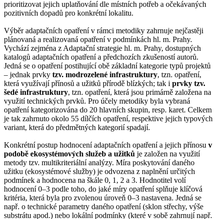
prioritizovat jejich uplatňování dle místních potřeb a očekávaných
pozitivních dopadů pro konkrétní lokalitu.
Výběr adaptačních opatření v rámci metodiky zahrnuje nejčastěji
plánovaná a realizovaná opatření v podmínkách hl. m. Prahy.
Vychází zejména z Adaptační strategie hl. m. Prahy, dostupných
katalogů adaptačních opatření a předchozích zkušeností autorů.
Jedná se o opatření postihující obě základní kategorie typů projektů
– jednak prvky
tzv. modrozelené infrastruktury
, tzn. opatření,
která využívají přínosů a užitků přírodě blízkých; tak i
prvky tzv.
šedé infrastruktury
, tzn. opatření, která jsou primárně založena na
využití technických prvků. Pro účely metodiky byla vybraná
opatření kategorizována do 20 hlavních skupin, resp. karet. Celkem
je tak zahrnuto okolo 55 dílčích opatření, respektive jejich typových
variant, která do předmětných kategorií spadají.
Konkrétní postup hodnocení adaptačních opatření a jejich přínosu
v
podobě ekosystémových služeb a užitků
je založen na využití
metody tzv. multikriteriální analýzy. Míra poskytování daného
užitku (ekosystémové služby) je odvozena z naplnění určitých
podmínek a hodnocena na škále 0, 1, 2 a 3. Hodnotitel volí
hodnocení 0–3 podle toho, do jaké míry opatření splňuje klíčová
kritéria, která byla pro zvolenou úroveň 0–3 nastavena. Jedná se
např. o technické parametry daného opatření (sklon střechy, výše
substrátu apod.) nebo lokální podmínky (které v sobě zahrnují např.