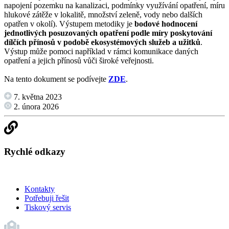
napojení pozemku na kanalizaci, podmínky využívání opatření, míru
hlukové zátěže v lokalitě, množství zeleně, vody nebo dalších
opatřen v okolí). Výstupem metodiky je
bodové hodnocení
jednotlivých posuzovaných opatření podle míry poskytování
dílčích přínosů v podobě ekosystémových služeb a užitků
.
Výstup může pomoci například v rámci komunikace daných
opatření a jejich přínosů vůči široké veřejnosti.
Na tento dokument se podívejte
ZDE
.
7. května 2023
2. února 2026
Rychlé odkazy
Kontakty
Potřebuji řešit
Tiskový servis