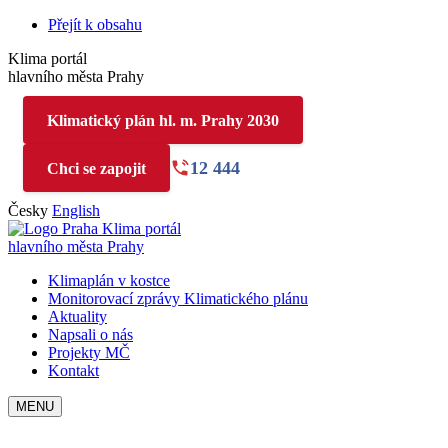
Přejít k obsahu
Klima portál
hlavního města Prahy
Klimatický plán hl. m. Prahy 2030
12 444
Chci se zapojit
Česky
English
Klima portál
hlavního města Prahy
Klimaplán v kostce
Monitorovací zprávy Klimatického plánu
Aktuality
Napsali o nás
Projekty MČ
Kontakt
MENU