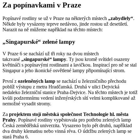
Za popínavkami v Praze
Popínavé rostliny se už v Praze na některých místech
„zabydlely“
.
Někde byly vysázeny teprve nedávno, jinde rostou už desetiletí.
Narazit na ně můžeme například na těchto místech:
„Singapurské“ zelené lampy
V Praze 6 se nachází už tři roky na dvou místech
takzvané
„singapurské“ lampy
. Ty jsou kromě svítidel osazeny
květináči s popínavými rostlinami a lavičkou. Inspirací pro ně se stal
Singapur a jeho ikonické osvětlené lampy připomínající strom.
První z
ozeleněných lamp
se nachází u železničního přechodu
poblíž výstupu z metra Hradčanská. Druhá v ulici Dejvická
nedaleko železniční stanice Praha-Dejvice. Na těchto místech je totiž
kvůli podzemnímu vedení inženýrských sítí velmi komplikované až
nemožné vysadit stromy.
Za
projektem stojí městská společnost Technologie hl. města
Prahy
. Popínavé rostliny vypěstovala pro potřebu zelených lamp
Česká zemědělská univerzita. Vysazeno bylo pět druhů, například
dva druhy klematisu nebo vinná réva. O údržbu zelených lamp se
stará Praha 6.