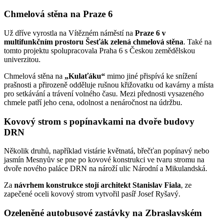
Chmelová stěna na Praze 6
Už dříve vyrostla na Vítězném náměstí na
Praze 6 v
multifunkčním prostoru Šesťák zelená chmelová stěna
. Také na
tomto projektu spolupracovala Praha 6 s Českou zemědělskou
univerzitou.
Chmelová stěna na
„Kulaťáku“
mimo jiné přispívá ke snížení
prašnosti a přirozeně odděluje rušnou křižovatku od kavárny a místa
pro setkávání a trávení volného času. Mezi přednosti vysazeného
chmele patří jeho cena, odolnost a nenáročnost na údržbu.
Kovový strom s popínavkami na dvoře budovy
DRN
Několik druhů, například vistárie květnatá, břečťan popínavý nebo
jasmín Mesnyův se pne po kovové konstrukci ve tvaru stromu na
dvoře nového paláce DRN na nároží ulic Národní a Mikulandská.
Za
návrhem konstrukce stojí architekt Stanislav Fiala
, ze
zapečené oceli kovový strom vytvořil pasíř Josef Ryšavý.
Ozeleněné autobusové zastávky na Zbraslavském