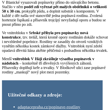
V Blanické vysazovali popínavky přímo do stávajícího betonu.
Stačilo v něm
podél zdi vyřezat pět malých obdélníků o velikosti
50 x 30 cm
, prokypřit půdu, a doplnit substrát s kompostem. V
každé z děr našla své stanoviště jedna popínavá rostlina. Zvolená
hortenzie řapíkatá a přísavník trojcípý nevyžadují oporu a budou se
pnout přímo po zdi.
Ve vnitrobloku v
Srbské přibyla pro popínavky nová
konstrukce
, tzv. treláž, která kromě opory rostlinám dokáže schovat
i nevzhledné popelnice. Rostliny se zasadily do otvorů vzniklých
vynětím několika kostek zámkové dlažby. Vnitroblok nyní zdobí
opadavá dřevitá liána akébie pětičetná s podsadbou několika trvalek.
Menší
vnitroblok V Háji zkrášluje výsadba popínavek v
nádobách
– konkrétně tří dřevěných vyvýšených záhonů.
Přísavníky doplňují keře a trvalky. V Blodkově ulici zase popínavé
rostliny „maskují“ nový plot mezi pozemky.
Užitečné odkazy a zdroje:
adaptacepraha.cz/popinave-rostliny