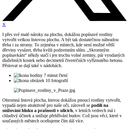
X
I přes své malé nároky na plochu, dokážou popínavé rostliny
vytvořit velkou listovou plochu. A být tak dostatečnou náhradou
třeba i za stromy. To zejména v místech, kde není možné větší
dřeviny vysázet, třeba kvůli podzemním sítím. „Skromným
popínavkám“ někdy stačí i jen trochu volné zeminy, pár vyndaných
dlažebních kostek nebo decimetrů čtverečních vyříznutého betonu.
Pěstovat se dají také v nádobách.
7 minut čtení
10 fotografií
Ohromná listová plocha, kterou dokážou pnoucí rostliny vytvořit,
vypadá nejen atraktivně pro naše oči, zároveň se
podílí na
snižování hluku a prašnosti v ulicích
, v letních vedrech má i
chladivý účinek a snižuje přehřívání budov. Což jsou věci, které v
současných městech oceňujeme čím dál více.