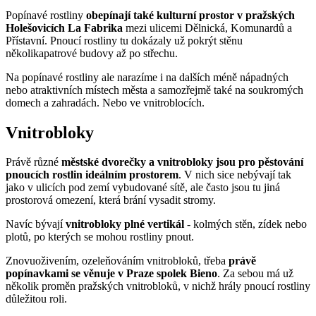
Popínavé rostliny
obepínají také kulturní prostor v pražských
Holešovicích La Fabrika
mezi ulicemi Dělnická, Komunardů a
Přístavní. Pnoucí rostliny tu dokázaly už pokrýt stěnu
několikapatrové budovy až po střechu.
Na popínavé rostliny ale narazíme i na dalších méně nápadných
nebo atraktivních místech města a samozřejmě také na soukromých
domech a zahradách. Nebo ve vnitroblocích.
Vnitrobloky
Právě různé
městské dvorečky a vnitrobloky jsou pro pěstování
pnoucích rostlin ideálním prostorem
. V nich sice nebývají tak
jako v ulicích pod zemí vybudované sítě, ale často jsou tu jiná
prostorová omezení, která brání vysadit stromy.
Navíc bývají
vnitrobloky plné vertikál
- kolmých stěn, zídek nebo
plotů, po kterých se mohou rostliny pnout.
Znovuoživením, ozeleňováním vnitrobloků, třeba
právě
popínavkami se věnuje v Praze spolek Bieno
. Za sebou má už
několik proměn pražských vnitrobloků, v nichž hrály pnoucí rostliny
důležitou roli.