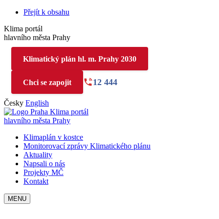
Přejít k obsahu
Klima portál
hlavního města Prahy
Klimatický plán hl. m. Prahy 2030
12 444
Chci se zapojit
Česky
English
Klima portál
hlavního města Prahy
Klimaplán v kostce
Monitorovací zprávy Klimatického plánu
Aktuality
Napsali o nás
Projekty MČ
Kontakt
MENU