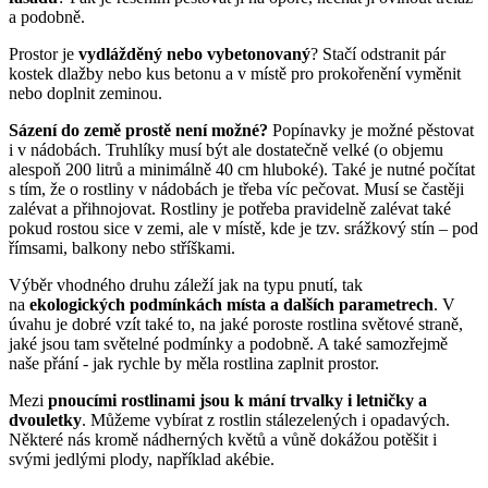
a podobně.
Prostor je
vydlážděný nebo vybetonovaný
? Stačí odstranit pár
kostek dlažby nebo kus betonu a v místě pro prokořenění vyměnit
nebo doplnit zeminou.
Sázení do země prostě není možné?
Popínavky je možné pěstovat
i v nádobách. Truhlíky musí být ale dostatečně velké (o objemu
alespoň 200 litrů a minimálně 40 cm hluboké). Také je nutné počítat
s tím, že o rostliny v nádobách je třeba víc pečovat. Musí se častěji
zalévat a přihnojovat. Rostliny je potřeba pravidelně zalévat také
pokud rostou sice v zemi, ale v místě, kde je tzv. srážkový stín – pod
římsami, balkony nebo stříškami.
Výběr vhodného druhu záleží jak na typu pnutí, tak
na
ekologických podmínkách místa a dalších parametrech
. V
úvahu je dobré vzít také to, na jaké poroste rostlina světové straně,
jaké jsou tam světelné podmínky a podobně. A také samozřejmě
naše přání - jak rychle by měla rostlina zaplnit prostor.
Mezi
pnoucími rostlinami jsou k mání trvalky i letničky a
dvouletky
. Můžeme vybírat z rostlin stálezelených i opadavých.
Některé nás kromě nádherných květů a vůně dokážou potěšit i
svými jedlými plody, například akébie.