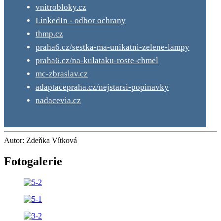
vnitrobloky.cz
LinkedIn - odbor ochrany
thmp.cz
praha6.cz/sestka-ma-unikatni-zelene-lampy
praha6.cz/na-kulataku-roste-chmel
mc-zbraslav.cz
adaptacepraha.cz/nejstarsi-popinavky
nadacevia.cz
Autor: Zdeňka Vítková
Fotogalerie