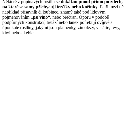
Některé z popínavých rostlin se
dokážou pnout přímo po zdech,
na které se samy přichycují terčíky nebo kořínky
. Patří mezi ně
například přísavník či loubinec, známý také pod lidovým
pojmenováním
„psí víno“
, nebo břečťan. Oporu v podobě
podpůrných konstrukcí, treláží nebo lanek potřebují ovíjivé a
úponkaté rostliny, jakými jsou plaménky, zimolezy, vistárie, révy,
kiwi nebo akébie.