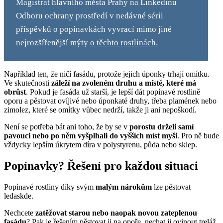
Magistrát hlavního města Prahy na Linkedinu
Odboru ochrany prostředí v nedávné sérii
příspěvků o popínavkách vyvrací mimo jiné
nejrozšířenější mýty
o těchto rostlinách.
Například ten, že ničí fasádu, protože jejich úponky trhají omítku.
Ve skutečnosti
záleží na zvoleném druhu a místě, které má
obrůst
. Pokud je fasáda už starší, je lepší dát popínavé rostlině
oporu a pěstovat ovíjivé nebo úponkaté druhy, třeba plamének nebo
zimolez, které se omítky vůbec nedrží, takže ji ani nepoškodí.
Není se potřeba bát ani toho, že by se v
porostu drželi samí
pavouci nebo po něm vyšplhali do vyšších míst myši
. Pro ně bude
vždycky lepším úkrytem díra v polystyrenu, půda nebo sklep.
Popínavky? Řešení pro každou situaci
Popínavé rostliny díky svým
malým nárokům
lze pěstovat
ledaskde.
Nechcete
zatěžovat starou nebo naopak novou zateplenou
fasádu
? Pak je řešením pěstovat ji na opoře, nechat ji ovinout treláž