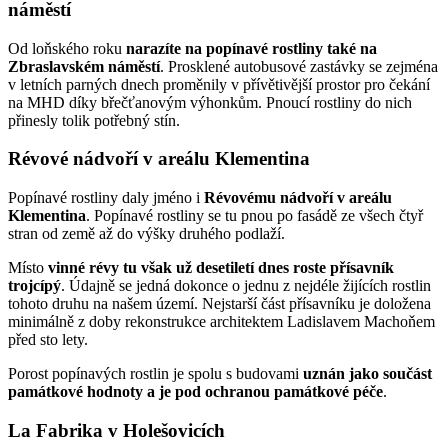
náměstí
Od loňského roku
narazíte na popínavé rostliny také na
Zbraslavském náměstí
. Prosklené autobusové zastávky se zejména
v letních parných dnech proměnily v přívětivější prostor pro čekání
na MHD díky břečťanovým výhonkům. Pnoucí rostliny do nich
přinesly tolik potřebný stín.
Révové nádvoří v areálu Klementina
Popínavé rostliny daly jméno i
Révovému nádvoří v areálu
Klementina
. Popínavé rostliny se tu pnou po fasádě ze všech čtyř
stran od země až do výšky druhého podlaží.
Místo
vinné révy tu však už desetiletí dnes roste přísavník
trojcípý
. Údajně se jedná dokonce o jednu z nejdéle žijících rostlin
tohoto druhu na našem území. Nejstarší část přísavníku je doložena
minimálně z doby rekonstrukce architektem Ladislavem Machoňem
před sto lety.
Porost popínavých rostlin je spolu s budovami
uznán jako součást
památkové hodnoty a je pod ochranou památkové péče
.
La Fabrika v Holešovicích