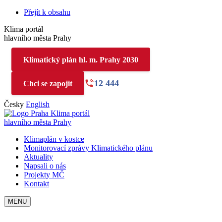
Přejít k obsahu
Klima portál
hlavního města Prahy
Klimatický plán hl. m. Prahy 2030
12 444
Chci se zapojit
Česky
English
Klima portál
hlavního města Prahy
Klimaplán v kostce
Monitorovací zprávy Klimatického plánu
Aktuality
Napsali o nás
Projekty MČ
Kontakt
MENU