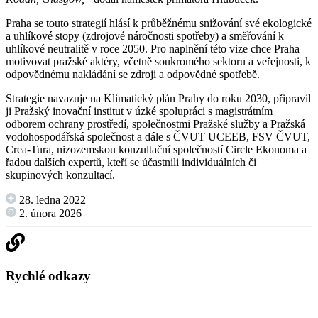
Praha se touto strategií hlásí k průběžnému snižování své ekologické
a uhlíkové stopy (zdrojové náročnosti spotřeby) a směřování k
uhlíkové neutralitě v roce 2050. Pro naplnění této vize chce Praha
motivovat pražské aktéry, včetně soukromého sektoru a veřejnosti, k
odpovědnému nakládání se zdroji a odpovědné spotřebě.
Strategie navazuje na Klimatický plán Prahy do roku 2030, připravil
ji Pražský inovační institut v úzké spolupráci s magistrátním
odborem ochrany prostředí, společnostmi Pražské služby a Pražská
vodohospodářská společnost a dále s ČVUT UCEEB, FSV ČVUT,
Crea-Tura, nizozemskou konzultační společností Circle Ekonoma a
řadou dalších expertů, kteří se účastnili individuálních či
skupinových konzultací.
28. ledna 2022
2. února 2026
Rychlé odkazy