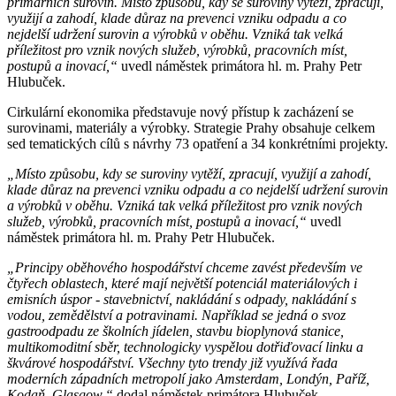
primárních surovin. Místo způsobu, kdy se suroviny vytěží, zpracují,
využijí a zahodí, klade důraz na prevenci vzniku odpadu a co
nejdelší udržení surovin a výrobků v oběhu. Vzniká tak velká
příležitost pro vznik nových služeb, výrobků, pracovních míst,
postupů a inovací,“
uvedl náměstek primátora hl. m. Prahy Petr
Hlubuček.
Cirkulární ekonomika představuje nový přístup k zacházení se
surovinami, materiály a výrobky. Strategie Prahy obsahuje celkem
sed tematických cílů s návrhy 73 opatření a 34 konkrétními projekty.
„Místo způsobu, kdy se suroviny vytěží, zpracují, využijí a zahodí,
klade důraz na prevenci vzniku odpadu a co nejdelší udržení surovin
a výrobků v oběhu. Vzniká tak velká příležitost pro vznik nových
služeb, výrobků, pracovních míst, postupů a inovací,“
uvedl
náměstek primátora hl. m. Prahy Petr Hlubuček.
„Principy oběhového hospodářství chceme zavést především ve
čtyřech oblastech, které mají největší potenciál materiálových i
emisních úspor - stavebnictví, nakládání s odpady, nakládání s
vodou, zemědělství a potravinami. Například se jedná o svoz
gastroodpadu ze školních jídelen, stavbu bioplynová stanice,
multikomoditní sběr, technologicky vyspělou dotřiďovací linku a
škvárové hospodářství. Všechny tyto trendy již využívá řada
moderních západních metropolí jako Amsterdam, Londýn, Paříž,
Kodaň, Glasgow,“
dodal náměstek primátora Hlubuček.