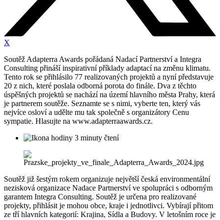
X
Soutěž Adapterra Awards pořádaná Nadací Partnerství a Integra
Consulting přináší inspirativní příklady adaptací na změnu klimatu.
Tento rok se přihlásilo 77 realizovaných projektů a nyní představuje
20 z nich, které poslala odborná porota do finále. Dva z těchto
úspěšných projektů se nachází na území hlavního města Prahy, která
je partnerem soutěže. Seznamte se s nimi, vyberte ten, který vás
nejvíce osloví a udělte mu tak společně s organizátory Cenu
sympatie. Hlasujte na www.adapterraawards.cz.
3 minuty čtení
Soutěž již šestým rokem organizuje největší česká environmentální
nezisková organizace Nadace Partnerství ve spolupráci s odborným
garantem Integra Consulting. Soutěž je určena pro realizované
projekty, přihlásit je mohou obce, kraje i jednotlivci. Vybírají přitom
ze tří hlavních kategorií: Krajina, Sídla a Budovy. V letošním roce je