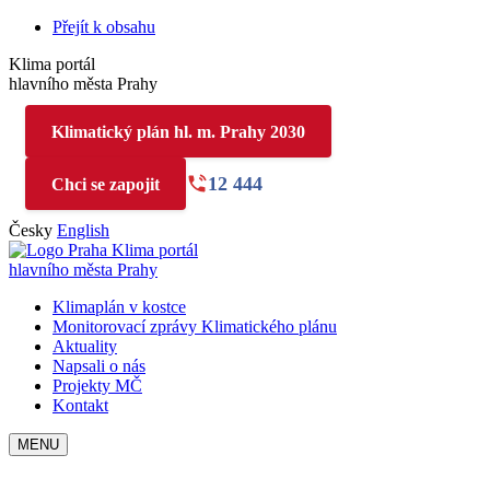
Přejít k obsahu
Klima portál
hlavního města Prahy
Klimatický plán hl. m. Prahy 2030
12 444
Chci se zapojit
Česky
English
Klima portál
hlavního města Prahy
Klimaplán v kostce
Monitorovací zprávy Klimatického plánu
Aktuality
Napsali o nás
Projekty MČ
Kontakt
MENU