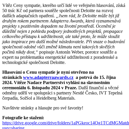
Vítěz Ceny sympatie, kterého určí lidé ve veřejném hlasování, získá
50 tisíc Kč od partnera soutěže společnosti Deloitte na rozvoj
dalších adaptačních opatření.
„Jsem rád, že Deloitte může být již
druhým rokem partnerem Adapterra Awards, která vyznamenává
projekty s pozitivním dopadem na životní prostředí. Ocenění je
důležité nejen z pohledu podpory jednotlivých projektů, propagace
celkového přístupu k udržitelnosti, ale také proto, že může sloužit
jako inspirace pro další možné následovatele. Při snaze o budování
společnosti odolné vůči změně klimatu není takových skvělých
počinů nikdy dost,“
popisuje Antonín Weber, porotce soutěže a
expert na problematiku energetické udržitelnosti z poradenské a
technologické společnosti Deloitte.
Hlasování o Cenu sympatie je nyní otevřeno na
stránkách
www.adapterraawards.cz
a potrvá do 15. října
2024.
Vítěze Nadace Partnerství vyhlásí na slavnostním
ceremoniálu 6. listopadu 2024 v Praze.
Další finanční a věcné
odměny udělí ve spolupráci s partnery Nestlé Česko, IVT Tepelná
čerpadla, SolSol a Heidelberg Materials.
Navštivte stránky a hlasujte pro své favority!
Fotografie ke stažení:
https://drive.google.com/drive/folders/1aPGkeoc14Qg1TCdMGMat
usp=sharing