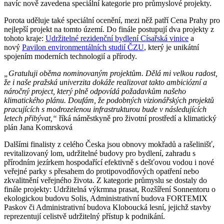
navíc nově zavedena speciální kategorie pro průmyslové projekty.
Porota uděluje také speciální ocenění, mezi něž patří Cena Prahy pro
nejlepší projekt na tomto území. Do finále postupují dva projekty z
tohoto kraje:
Udržitelné rezidenční bydlení Císařská vinice
a
nový
Pavilon environmentálních studií ČZU
, který je unikátní
spojením moderních technologií a přírody.
„Gratuluji oběma nominovaným projektům. Dělá mi velkou radost,
že i naše pražská univerzita dokáže realizovat takto ambiciózní a
náročný project, který plně odpovídá požadavkům našeho
klimatického plánu. Doufám, že podobných vizionářských projektů
pracujících s modrozelenou infrastrukturou bude v následujících
letech přibývat,“
říká náměstkyně pro životní prostředí a klimatický
plán Jana Komrsková
Dalšími finalisty z celého Česka jsou obnovy mokřadů a rašelinišť,
revitalizovaný lom, udržitelné budovy pro bydlení, zahradu s
přírodním jezírkem hospodařící efektivně s dešťovou vodou i nové
veřejné parky s přesahem do protipovodňových opatření nebo
zkvalitnění veřejného života. Z kategorie průmyslu se dostaly do
finále projekty: Udržitelná výkrmna prasat, Rozšíření Sonnentoru o
ekologickou budovu Solis, Administrativní budova FORTEMIX
Paskov či Administrativní budova Kloboucká lesní, jejichž stavby
reprezentují celistvě udržitelný přístup k podnikání.