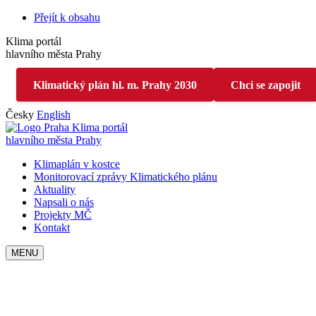
Přejít k obsahu
Klima portál
hlavního města Prahy
Klimatický plán hl. m. Prahy 2030
Chci se zapojit
Česky
English
Klima portál
hlavního města Prahy
Klimaplán v kostce
Monitorovací zprávy Klimatického plánu
Aktuality
Napsali o nás
Projekty MČ
Kontakt
MENU