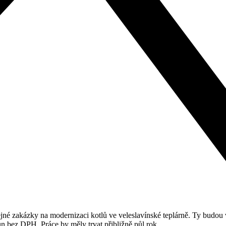
ejné zakázky na modernizaci kotlů ve veleslavínské teplárně. Ty budo
un bez DPH. Práce by měly trvat přibližně půl rok.