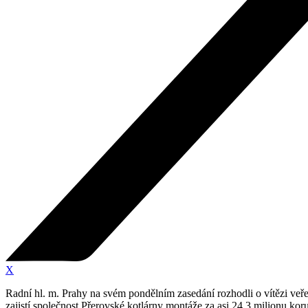
X
Radní hl. m. Prahy na svém pondělním zasedání rozhodli o vítězi veř
zajistí společnost Přerovské kotlárny montáže za asi 24,3 milionu kor