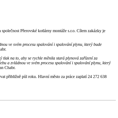
a společnost Přerovské kotlárny montáže s.r.o. Cílem zakázky je
ádnou ve svém procesu spalování i spalování plynu, který bude
abr.
ký tlak na to, aby se rychle měnila stará plynová zařízení za
třebu a zvládnou ve svém procesu spalování i spalování plynu, který
Jan Chabr.
at přibližně půl roku. Hlavní město za práce zaplatí 24 272 638