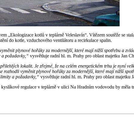
vem „Ekologizace kotlů v teplárně Veleslavín“. Vítězem soutěže se stal
ění do kotle, vzduchového ventilátoru a recirkulace spalin.
i vyměnit plynové hořáky za modernější, které mají nižší spotřebu a zvl
ty a požadavky,“
vysvětluje radní hl. m. Prahy pro oblast majetku Jan Ch
 přilehlých lokalit. Je zřejmé, že na celém energetickém trhu je nyní vel
 se rozhodli vyměnit plynové hořáky za modernější, které mají nižší spo
 limity a požadavky,“
vysvětluje radní hl. m. Prahy pro oblast majetku 
yslíkové regulace v teplárně v ulici Na Hradním vodovodu by měla trv