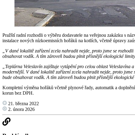
Pražští radní rozhodli o výběru dodavatele na veřejnou zakázku s náz
instalace nových nízkoemisních hořáků na kotlích, včetně úpravy zaúst
„V dané lokalitě zařízení zcela nahradit nejde, proto jsme se rozhodl
obsahovat vodík. A tím zároveň budou plnit přísnější ekologické limi
„Teplárna V
eleslavín zajištuje vytápění pro celou oblast Veleslavína a
modernější. V dané lokalitě zařízení zcela nahradit nejde, proto jsme
bude obsahovat vodík. A tím zároveň budou plnit přísnější ekologické
Kompletní výměna hořáků včetně plynové řady, automatik a doplnění k
korun bez DPH.
21. března 2022
2. února 2026