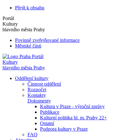
Přejít k obsahu
Portál
Kultury
hlavního města Prahy
Povinně zveřejňované informace
Městské části
Portál
Kultury
hlavního města Prahy
Oddělení kultury
Činnost oddělení
Rozpočet
Kontakty
Dokumenty
Kultura v Praze - výroční zprávy
Publikace
Kulturní politika hl. m. Prahy 22+
Ostatní
Podpora kultury v Praze
FAQ