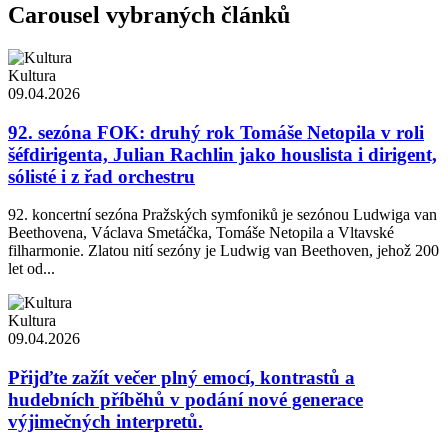
Carousel vybraných článků
Kultura
09.04.2026
92. sezóna FOK: druhý rok Tomáše Netopila v roli
šéfdirigenta, Julian Rachlin jako houslista i dirigent,
sólisté i z řad orchestru
92. koncertní sezóna Pražských symfoniků je sezónou Ludwiga van
Beethovena, Václava Smetáčka, Tomáše Netopila a Vltavské
filharmonie. Zlatou nití sezóny je Ludwig van Beethoven, jehož 200
let od...
Kultura
09.04.2026
Přijďte zažít večer plný emocí, kontrastů a
hudebních příběhů v podání nové generace
výjimečných interpretů.