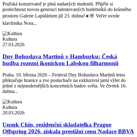
Pražská konzervatoř je plná nadaných studentů. Přijďte si
poslechnout novou generaci talentovaných hudebníků do krásného
prostoru Galerie Lapidárium již 23. dubna!☀️🌸 Večer uvede
klavíristka Nora...
Kultura
27.03.2026
Dny Bohuslava Martinů v Hamburku: Česká
hudba rozezní ikonickou Labskou filharmonii
Praha, 10. března 2026 – Festival Dny Bohuslava Martinů letos
překračuje hranice a zve posluchače na exkluzivní jarní výlet do
jedné z nejmodernějších koncertních budov světa. Ve čtvrtek 16.
dubna...
Kultura
20.03.2026
Unsuk Chin, rezidenční skladatelka Prague
Offspring 2026, získala prestižní cenu Nadace BBVA