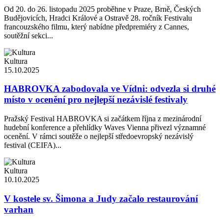
Od 20. do 26. listopadu 2025 proběhne v Praze, Brně, Českých
Budějovicích, Hradci Králové a Ostravě 28. ročník Festivalu
francouzského filmu, který nabídne předpremiéry z Cannes,
soutěžní sekci...
Kultura
15.10.2025
HABROVKA zabodovala ve Vídni: odvezla si druhé
místo v ocenění pro nejlepší nezávislé festivaly
Pražský Festival HABROVKA si začátkem října z mezinárodní
hudební konference a přehlídky Waves Vienna přivezl významné
ocenění. V rámci soutěže o nejlepší středoevropský nezávislý
festival (CEIFA)...
Kultura
10.10.2025
V kostele sv. Šimona a Judy začalo restaurování
varhan