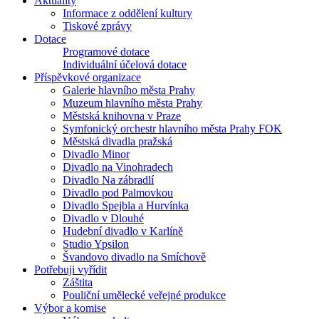
Aktuality
Informace z oddělení kultury
Tiskové zprávy
Dotace
Programové dotace
Individuální účelová dotace
Příspěvkové organizace
Galerie hlavního města Prahy
Muzeum hlavního města Prahy
Městská knihovna v Praze
Symfonický orchestr hlavního města Prahy FOK
Městská divadla pražská
Divadlo Minor
Divadlo na Vinohradech
Divadlo Na zábradlí
Divadlo pod Palmovkou
Divadlo Spejbla a Hurvínka
Divadlo v Dlouhé
Hudební divadlo v Karlíně
Studio Ypsilon
Švandovo divadlo na Smíchově
Potřebuji vyřídit
Záštita
Pouliční umělecké veřejné produkce
Výbor a komise