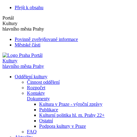
Přejít k obsahu
Portál
Kultury
hlavního města Prahy
Povinně zveřejňované informace
Městské části
Portál
Kultury
hlavního města Prahy
Oddělení kultury
Činnost oddělení
Rozpočet
Kontakty
Dokumenty
Kultura v Praze - výroční zprávy
Publikace
Kulturní politika hl. m. Prahy 22+
Ostatní
Podpora kultury v Praze
FAQ