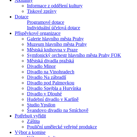
Aktuality
Informace z oddělení kultury
Tiskové zprávy
Dotace
Programové dotace
Individuální účelová dotace
Příspěvkové organizace
Galerie hlavního města Prahy
Muzeum hlavního města Prahy
Městská knihovna v Praze
Symfonický orchestr hlavního města Prahy FOK
Městská divadla pražská
Divadlo Minor
Divadlo na Vinohradech
Divadlo Na zábradlí
Divadlo pod Palmovkou
Divadlo Spejbla a Hurvínka
Divadlo v Dlouhé
Hudební divadlo v Karlíně
Studio Ypsilon
Švandovo divadlo na Smíchově
Potřebuji vyřídit
Záštita
Pouliční umělecké veřejné produkce
Výbor a komise