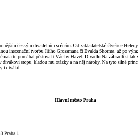
namnějším českým divadelním scénám. Od zakladatelské čtveřice Heleny 
nou inscenační tvorbu Jiřího Grossmana či Evalda Shorma, až po výrazn
á témata tu pomáhal pěstovat i Václav Havel. Divadlo Na zábradlí si t
í v divákovi stopu, kladou mu otázky a na něj nároky. Na tyto silné pr
y i diváků.
Hlavní město Praha
33 Praha 1