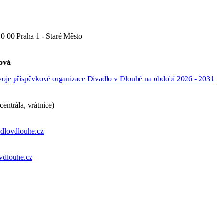
0 00 Praha 1 - Staré Město
ová
voje příspěvkové organizace Divadlo v Dlouhé na období 2026 - 2031
entrála, vrátnice)
dlovdlouhe.cz
vdlouhe.cz