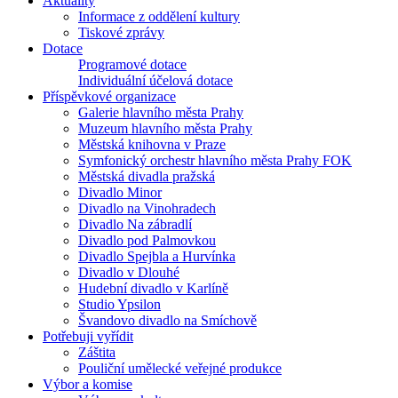
Aktuality
Informace z oddělení kultury
Tiskové zprávy
Dotace
Programové dotace
Individuální účelová dotace
Příspěvkové organizace
Galerie hlavního města Prahy
Muzeum hlavního města Prahy
Městská knihovna v Praze
Symfonický orchestr hlavního města Prahy FOK
Městská divadla pražská
Divadlo Minor
Divadlo na Vinohradech
Divadlo Na zábradlí
Divadlo pod Palmovkou
Divadlo Spejbla a Hurvínka
Divadlo v Dlouhé
Hudební divadlo v Karlíně
Studio Ypsilon
Švandovo divadlo na Smíchově
Potřebuji vyřídit
Záštita
Pouliční umělecké veřejné produkce
Výbor a komise