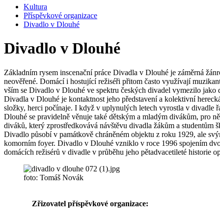
Kultura
Příspěvkové organizace
Divadlo v Dlouhé
Divadlo v Dlouhé
Základním rysem inscenační práce Divadla v Dlouhé je záměrná žánro
neověřené. Domácí i hostující režiséři přitom často využívají muzik
vším se Divadlo v Dlouhé ve spektru českých divadel vymezilo jako 
Divadla v Dlouhé je kontaktnost jeho představení a kolektivní herec
složky, herci počínaje. I když v uplynulých letech vyrostla v divadle
Dlouhé se pravidelně věnuje také dětským a mladým divákům, pro něž
diváků, který zprostředkovává návštěvu divadla žákům a studentům šk
Divadlo působí v památkově chráněném objektu z roku 1929, ale svým
komorním foyer. Divadlo v Dlouhé vzniklo v roce 1996 spojením dvo
domácích režisérů v divadle v průběhu jeho pětadvacetileté historie 
foto: Tomáš Novák
Zřizovatel příspěvkové organizace: