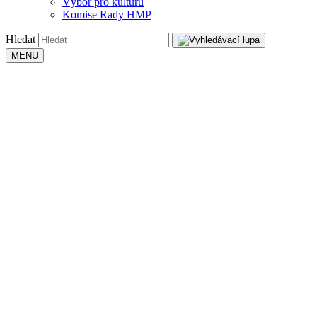
Výbor pro kulturu
Komise Rady HMP
Hledat
MENU