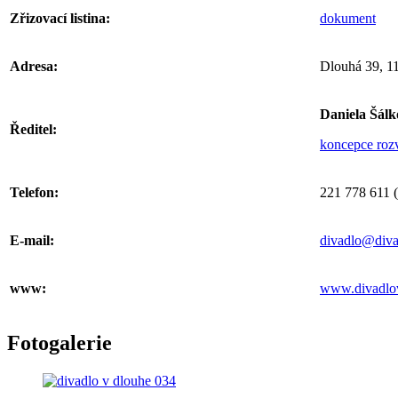
Zřizovací listina:
dokument
Adresa:
Dlouhá 39, 11
Daniela Šálk
Ředitel:
koncepce roz
Telefon:
221 778 611 (c
E-mail:
divadlo@diva
www:
www.divadlo
Fotogalerie