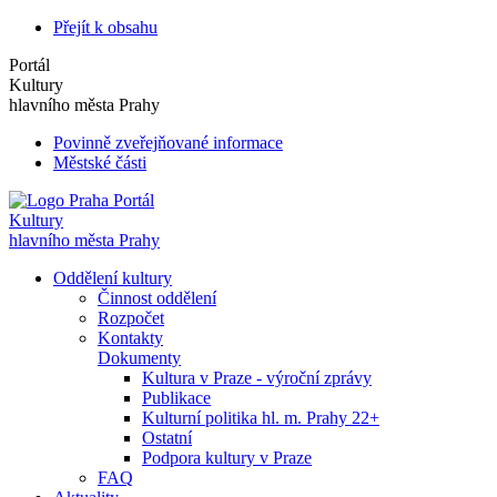
Přejít k obsahu
Portál
Kultury
hlavního města Prahy
Povinně zveřejňované informace
Městské části
Portál
Kultury
hlavního města Prahy
Oddělení kultury
Činnost oddělení
Rozpočet
Kontakty
Dokumenty
Kultura v Praze - výroční zprávy
Publikace
Kulturní politika hl. m. Prahy 22+
Ostatní
Podpora kultury v Praze
FAQ