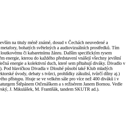
ředevším na tituly méně známé, dosud v Čechách neuvedené a
 metafory, bohatých světelných a audiovizuálních prostředků. Tím
, loutkovému či kabaretnímu žánru. Dalším specifickým rysem
m energie, kterou do každého představení vnášejí všechny jevištní
lečná energie a kolektivní duch, které sem přitahují diváky. Divadlo v
+). Pod hlavičkou Divadla v Dlouhé působí také Klub mladých
ské úvody, debaty s tvůrci, prohlídky zákulisí, tvůrčí dílny aj.)
o přístupu. Hraje se ve velkém sále pro více než 400 diváků i v
amaturgem Štěpánem Otčenáškem a s režisérem Janem Bornou. Vedle
ebeský, J. Mikulášek, M. Františák, tandem SKUTR ad.).