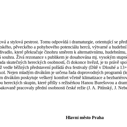
vá a stylová pestrost. Tomu odpovídá i dramaturgie, orientující se p
antského, pěveckého a pohybového potenciálu herců, výtvarné a hudební
divadlo, které překračuje činohru směrem k alternativnímu, hudebnímu
ká souhra. Živá rezonance s publikem je dosahována mj. vysokým stupně
 řada skutečných hereckých osobností, či dokonce hvězd, je to právě spo
 vedle běžných představení pořádá dva festivaly (Dítě v Dlouhé a 13
ol. Nejen mladým divákům je určena řada doprovodných programů (lektor
 divákům poskytuje veškerý komfort včetně klimatizace a bezbariérovéh
u hereckých skupin, které přišly s režisérkou Hanou Burešovou a dr
opakovaně pracovaly přední osobnosti české režie (J. A. Pitínský, J. N
Hlavní město Praha