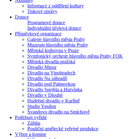
Aktuality
Informace z oddělení kultury
Tiskové zprávy
Dotace
Programové dotace
Individuální účelová dotace
Příspěvkové organizace
Galerie hlavního města Prahy
Muzeum hlavního města Prahy
Městská knihovna v Praze
Symfonický orchestr hlavního města Prahy FOK
Městská divadla pražská
Divadlo Minor
Divadlo na Vinohradech
Divadlo Na zábradlí
Divadlo pod Palmovkou
Divadlo Spejbla a Hurvínka
Divadlo v Dlouhé
Hudební divadlo v Karlíně
Studio Ypsilon
Švandovo divadlo na Smíchově
Potřebuji vyřídit
Záštita
Pouliční umělecké veřejné produkce
Výbor a komise