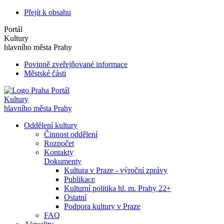
Přejít k obsahu
Portál
Kultury
hlavního města Prahy
Povinně zveřejňované informace
Městské části
Portál
Kultury
hlavního města Prahy
Oddělení kultury
Činnost oddělení
Rozpočet
Kontakty
Dokumenty
Kultura v Praze - výroční zprávy
Publikace
Kulturní politika hl. m. Prahy 22+
Ostatní
Podpora kultury v Praze
FAQ