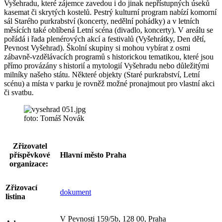
Vyšehradu, které zájemce zavedou i do jinak nepřístupných úseků
kasemat či skrytých kostelů. Pestrý kulturní program nabízí komorní
sál Starého purkrabství (koncerty, nedělní pohádky) a v letních
měsících také oblíbená Letní scéna (divadlo, koncerty). V areálu se
pořádá i řada plenérových akcí a festivalů (Vyšehrátky, Den dětí,
Pevnost Vyšehrad). Školní skupiny si mohou vybírat z osmi
zábavně-vzdělávacích programů s historickou tematikou, které jsou
přímo provázány s historií a mytologií Vyšehradu nebo důležitými
milníky našeho státu. Některé objekty (Staré purkrabství, Letní
scénu) a místa v parku je rovněž možné pronajmout pro vlastní akci
či svatbu.
foto: Tomáš Novák
Zřizovatel
příspěvkové
Hlavní město Praha
organizace:
Zřizovací
dokument
listina
V Pevnosti 159/5b, 128 00, Praha