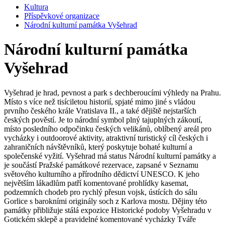
Kultura
Příspěvkové organizace
Národní kulturní památka Vyšehrad
Národní kulturní památka
Vyšehrad
Vyšehrad je hrad, pevnost a park s dechberoucími výhledy na Prahu.
Místo s více než tisíciletou historií, spjaté mimo jiné s vládou
prvního českého krále Vratislava II., a také dějiště nejstarších
českých pověstí. Je to národní symbol plný tajuplných zákoutí,
místo posledního odpočinku českých velikánů, oblíbený areál pro
vycházky i outdoorové aktivity, atraktivní turistický cíl českých i
zahraničních návštěvníků, který poskytuje bohaté kulturní a
společenské vyžití. Vyšehrad má status Národní kulturní památky a
je součástí Pražské památkové rezervace, zapsané v Seznamu
světového kulturního a přírodního dědictví UNESCO. K jeho
největším lákadlům patří komentované prohlídky kasemat,
podzemních chodeb pro rychlý přesun vojsk, ústících do sálu
Gorlice s barokními originály soch z Karlova mostu. Dějiny této
památky přibližuje stálá expozice Historické podoby Vyšehradu v
Gotickém sklepě a pravidelné komentované vycházky Tváře