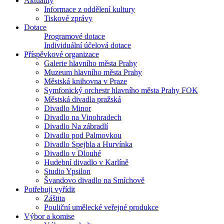
Aktuality
Informace z oddělení kultury
Tiskové zprávy
Dotace
Programové dotace
Individuální účelová dotace
Příspěvkové organizace
Galerie hlavního města Prahy
Muzeum hlavního města Prahy
Městská knihovna v Praze
Symfonický orchestr hlavního města Prahy FOK
Městská divadla pražská
Divadlo Minor
Divadlo na Vinohradech
Divadlo Na zábradlí
Divadlo pod Palmovkou
Divadlo Spejbla a Hurvínka
Divadlo v Dlouhé
Hudební divadlo v Karlíně
Studio Ypsilon
Švandovo divadlo na Smíchově
Potřebuji vyřídit
Záštita
Pouliční umělecké veřejné produkce
Výbor a komise