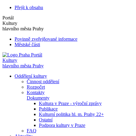
Přejít k obsahu
Portál
Kultury
hlavního města Prahy
Povinně zveřejňované informace
Městské části
Portál
Kultury
hlavního města Prahy
Oddělení kultury
Činnost oddělení
Rozpočet
Kontakty
Dokumenty
Kultura v Praze - výroční zprávy
Publikace
Kulturní politika hl. m. Prahy 22+
Ostatní
Podpora kultury v Praze
FAQ