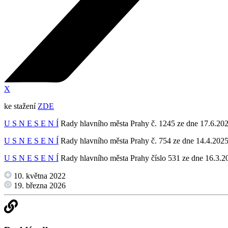
X
ke stažení
ZDE
U S N E S E N Í
Rady hlavního města Prahy č. 1245 ze dne 17.6.20
U S N E S E N Í
Rady hlavního města Prahy č. 754 ze dne 14.4.202
U S N E S E N Í
Rady hlavního města Prahy číslo 531 ze dne 16.3.2
10. května 2022
19. března 2026