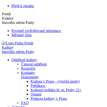
Přejít k obsahu
Portál
Kultury
hlavního města Prahy
Povinně zveřejňované informace
Městské části
Portál
Kultury
hlavního města Prahy
Oddělení kultury
Činnost oddělení
Rozpočet
Kontakty
Dokumenty
Kultura v Praze - výroční zprávy
Publikace
Kulturní politika hl. m. Prahy 22+
Ostatní
Podpora kultury v Praze
FAQ