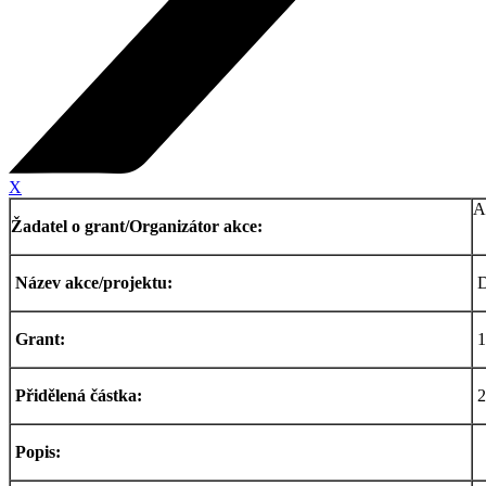
X
A
Žadatel o grant/Organizátor akce:
Název akce/projektu:
D
Grant:
1
Přidělená částka:
2
Popis: