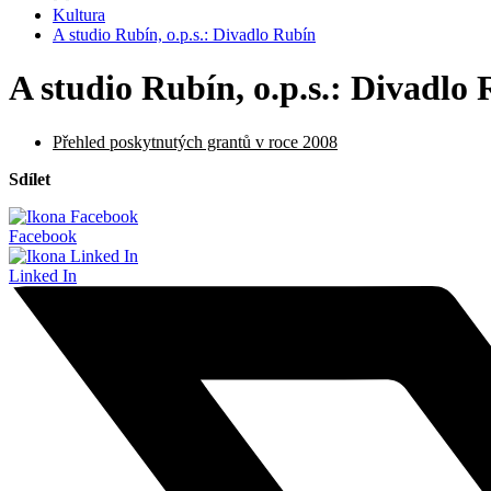
Kultura
A studio Rubín, o.p.s.: Divadlo Rubín
A studio Rubín, o.p.s.: Divadlo
Přehled poskytnutých grantů v roce 2008
Sdílet
Facebook
Linked In