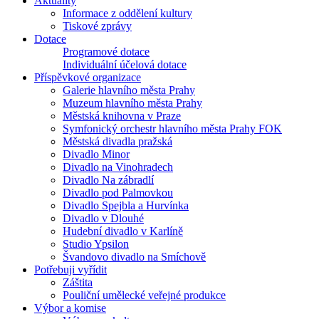
Aktuality
Informace z oddělení kultury
Tiskové zprávy
Dotace
Programové dotace
Individuální účelová dotace
Příspěvkové organizace
Galerie hlavního města Prahy
Muzeum hlavního města Prahy
Městská knihovna v Praze
Symfonický orchestr hlavního města Prahy FOK
Městská divadla pražská
Divadlo Minor
Divadlo na Vinohradech
Divadlo Na zábradlí
Divadlo pod Palmovkou
Divadlo Spejbla a Hurvínka
Divadlo v Dlouhé
Hudební divadlo v Karlíně
Studio Ypsilon
Švandovo divadlo na Smíchově
Potřebuji vyřídit
Záštita
Pouliční umělecké veřejné produkce
Výbor a komise