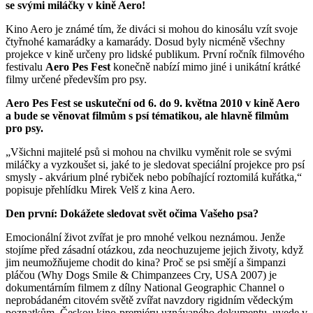
se svými miláčky v kině Aero!
Kino Aero je známé tím, že diváci si mohou do kinosálu vzít svoje
čtyřnohé kamarádky a kamarády. Dosud byly nicméně všechny
projekce v kině určeny pro lidské publikum. První ročník filmového
festivalu
Aero Pes Fest
konečně nabízí mimo jiné i unikátní krátké
filmy určené především pro psy.
Aero Pes Fest se uskuteční od 6. do 9. května 2010 v kině Aero
a bude se věnovat filmům s psí tématikou, ale hlavně filmům
pro psy.
„Všichni majitelé psů si mohou na chvilku vyměnit role se svými
miláčky a vyzkoušet si, jaké to je sledovat speciální projekce pro psí
smysly - akvárium plné rybiček nebo pobíhající roztomilá kuřátka,“
popisuje přehlídku Mirek Velš z kina Aero.
Den první: Dokážete sledovat svět očima Vašeho psa?
Emocionální život zvířat je pro mnohé velkou neznámou. Jenže
stojíme před zásadní otázkou, zda neochuzujeme jejich životy, když
jim neumožňujeme chodit do kina? Proč se psi smějí a šimpanzi
pláčou (Why Dogs Smile & Chimpanzees Cry, USA 2007) je
dokumentárním filmem z dílny National Geographic Channel o
neprobádaném citovém světě zvířat navzdory rigidním vědeckým
poznatkům. Českou kino-premiéru uznávaného dokumentu uvede v