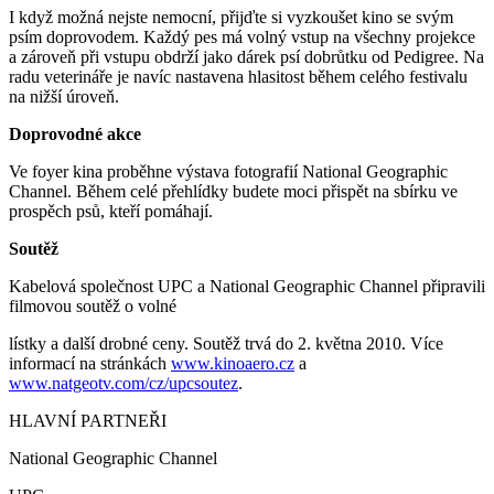
I když možná nejste nemocní, přijďte si vyzkoušet kino se svým
psím doprovodem. Každý pes má volný vstup na všechny projekce
a zároveň při vstupu obdrží jako dárek psí dobrůtku od Pedigree. Na
radu veterináře je navíc nastavena hlasitost během celého festivalu
na nižší úroveň.
Doprovodné akce
Ve foyer kina proběhne výstava fotografií National Geographic
Channel. Během celé přehlídky budete moci přispět na sbírku ve
prospěch psů, kteří pomáhají.
Soutěž
Kabelová společnost UPC a National Geographic Channel připravili
filmovou soutěž o volné
lístky a další drobné ceny. Soutěž trvá do 2. května 2010. Více
informací na stránkách
www.kinoaero.cz
a
www.natgeotv.com/cz/upcsoutez
.
HLAVNÍ PARTNEŘI
National Geographic Channel