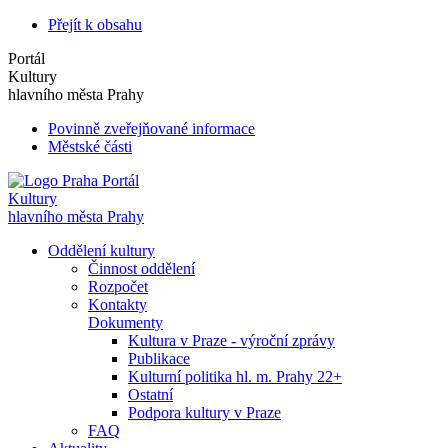
Přejít k obsahu
Portál
Kultury
hlavního města Prahy
Povinně zveřejňované informace
Městské části
Portál
Kultury
hlavního města Prahy
Oddělení kultury
Činnost oddělení
Rozpočet
Kontakty
Dokumenty
Kultura v Praze - výroční zprávy
Publikace
Kulturní politika hl. m. Prahy 22+
Ostatní
Podpora kultury v Praze
FAQ