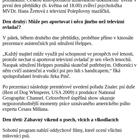
první den přehlídky (6. května od 18.00) zvířecí psycholožka
MVDr. Hana Žertová z televizní Polepšovny mazlíčků.
Den druhý: Může pes aportovat i něco jiného než televizní
ovladač?
V pátek, během druhého dne přehlídky, proběhne přímo v kinosále
prezentace asistenčních psů sdružení Helppes.
„Každý majitel může využít psí schopnosti ve prospěch své lenosti,
protože nechat si aportovat televizní ovladač je sen všech lenochů.
Naopak sdružení Helppes pomáhá skutečně potřebným. Odborníci v
něm cvičí asistenční a vodící psi pro lidi s handicapem,“ říká
spolupořadatel festivalu Jirka Pinč.
Po prezentaci následuje premiérové uvedení pořadu Znalec psí duše
(Best of Dog Whisperer, USA 2009) z produkce National
Geographic Channel. Celosvětově úspěšná show ukazuje
nejpozoruhodnější momenty práce uznávaného amerického psího
experta Cesara Millana.
Den třetí: Zábavný víkend o psech, vlcích a vlkodlacích
Sobotní program nabízí oddychové filmy, které ocení všichni
milovníci psů.