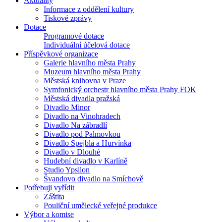
Aktuality
Informace z oddělení kultury
Tiskové zprávy
Dotace
Programové dotace
Individuální účelová dotace
Příspěvkové organizace
Galerie hlavního města Prahy
Muzeum hlavního města Prahy
Městská knihovna v Praze
Symfonický orchestr hlavního města Prahy FOK
Městská divadla pražská
Divadlo Minor
Divadlo na Vinohradech
Divadlo Na zábradlí
Divadlo pod Palmovkou
Divadlo Spejbla a Hurvínka
Divadlo v Dlouhé
Hudební divadlo v Karlíně
Studio Ypsilon
Švandovo divadlo na Smíchově
Potřebuji vyřídit
Záštita
Pouliční umělecké veřejné produkce
Výbor a komise