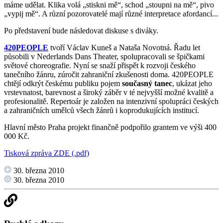
máme udělat. Klika volá „stiskni mě“, schod „stoupni na mě“, pivo
„vypij mě“. A různí pozorovatelé mají různé interpretace afordancí...
Po představení bude následovat diskuse s diváky.
420PEOPLE
tvoří Václav Kuneš a Nataša Novotná. Řadu let
působili v Nederlands Dans Theater, spolupracovali se špičkami
světové choreografie. Nyní se snaží přispět k rozvoji českého
tanečního žánru, zúročit zahraniční zkušenosti doma. 420PEOPLE
chtějí odkrýt českému publiku pojem
současný tanec
, ukázat jeho
vrstevnatost, barevnost a široký záběr v té nejvyšší možné kvalitě a
profesionalitě. Repertoár je založen na intenzivní spolupráci českých
a zahraničních umělců všech žánrů i koprodukujících institucí.
Hlavní město Praha projekt finančně podpořilo grantem ve výši 400
000 Kč.
Tisková zpráva ZDE (.pdf)
30. března 2010
30. března 2010