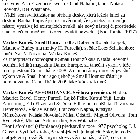
kostýmy: Alla Eizenberg, světla: Ohad Naharin; tančí: Nataša
Novotná, Rei Watanabe.
„Viděl jsem syntetizátor na přebalu desky, která ležela hned za
deskou Bacha. Poprvé jsem si uvědomil, že syntetizátor není jen
nástroj využívající existujících zvuků, ale nový nástroj či prostředek
s nekonečnou možností tvoření zvuků nových.“ (Isao Tomita, 1977)
Václav Kuneš: Small Hour.
Hudba: Robert a Ronald Lippok,
Matthew Barley (na motivy H. Purcella), světla: Loes Schakenbos;
tančí: Nataša Novotná, Václav Kuneš.
Za interpretaci choreografie Small Hour získala Nataša Novotná
ocenění kritiků magazínu Dance Europe, za taneční výkon v téže
roli i prestižní Cenu Thálie 2008. Za mimořádný mužský jevištní
výkon ve A Small hour ago (jehož je Small Hour součástí) je
nominován na Cenu Thálie 2009 také Václav Kuneš.
Václav Kuneš: AFFORDANCE. Světová premiéra.
Hudba:
Maurice Ravel, Henry Purcell, Lajkó Félix, Katsui Yuji, Louis
Armstrong, Ella Fitzgerald & Duke Ellington a další; tančí: Zuzana
Herenyiová, Václav Kuneš, Francesco Nappa, Kristýna
Němečková, Nataša Novotná, Milan Odstrčil, Miguel Oliveira, Tom
Rychetský, Michael Schumacher, Rei Watanabe.
Teorii afordancí (affordances) představil v roce 1977 psycholog J. J.
Gibson. Vychází z toho, že v objektech je implicitně skryto, co lze
s objektem provádět. Jinými slovy: věci na nás „křičí“, co s nimi