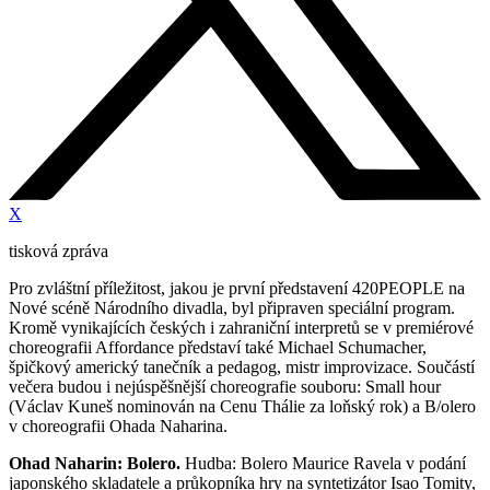
X
tisková zpráva
Pro zvláštní příležitost, jakou je první představení 420PEOPLE na
Nové scéně Národního divadla, byl připraven speciální program.
Kromě vynikajících českých i zahraniční interpretů se v premiérové
choreografii Affordance představí také Michael Schumacher,
špičkový americký tanečník a pedagog, mistr improvizace. Součástí
večera budou i nejúspěšnější choreografie souboru: Small hour
(Václav Kuneš nominován na Cenu Thálie za loňský rok) a B/olero
v choreografii Ohada Naharina.
Ohad Naharin: Bolero.
Hudba: Bolero Maurice Ravela v podání
japonského skladatele a průkopníka hry na syntetizátor Isao Tomity,