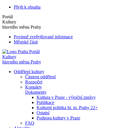
Přejít k obsahu
Portál
Kultury
hlavního města Prahy
Povinně zveřejňované informace
Městské části
Portál
Kultury
hlavního města Prahy
Oddělení kultury
Činnost oddělení
Rozpočet
Kontakty
Dokumenty
Kultura v Praze - výroční zprávy
Publikace
Kulturní politika hl. m. Prahy 22+
Ostatní
Podpora kultury v Praze
FAQ