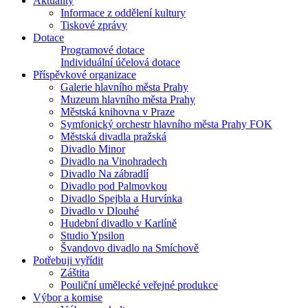
Aktuality
Informace z oddělení kultury
Tiskové zprávy
Dotace
Programové dotace
Individuální účelová dotace
Příspěvkové organizace
Galerie hlavního města Prahy
Muzeum hlavního města Prahy
Městská knihovna v Praze
Symfonický orchestr hlavního města Prahy FOK
Městská divadla pražská
Divadlo Minor
Divadlo na Vinohradech
Divadlo Na zábradlí
Divadlo pod Palmovkou
Divadlo Spejbla a Hurvínka
Divadlo v Dlouhé
Hudební divadlo v Karlíně
Studio Ypsilon
Švandovo divadlo na Smíchově
Potřebuji vyřídit
Záštita
Pouliční umělecké veřejné produkce
Výbor a komise