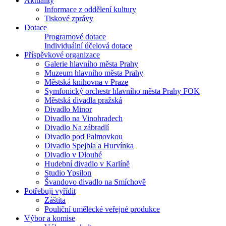
Aktuality
Informace z oddělení kultury
Tiskové zprávy
Dotace
Programové dotace
Individuální účelová dotace
Příspěvkové organizace
Galerie hlavního města Prahy
Muzeum hlavního města Prahy
Městská knihovna v Praze
Symfonický orchestr hlavního města Prahy FOK
Městská divadla pražská
Divadlo Minor
Divadlo na Vinohradech
Divadlo Na zábradlí
Divadlo pod Palmovkou
Divadlo Spejbla a Hurvínka
Divadlo v Dlouhé
Hudební divadlo v Karlíně
Studio Ypsilon
Švandovo divadlo na Smíchově
Potřebuji vyřídit
Záštita
Pouliční umělecké veřejné produkce
Výbor a komise