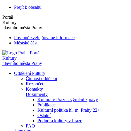
Přejít k obsahu
Portál
Kultury
hlavního města Prahy
Povinně zveřejňované informace
Městské části
Portál
Kultury
hlavního města Prahy
Oddělení kultury
Činnost oddělení
Rozpočet
Kontakty
Dokumenty
Kultura v Praze - výroční zprávy
Publikace
Kulturní politika hl. m. Prahy 22+
Ostatní
Podpora kultury v Praze
FAQ