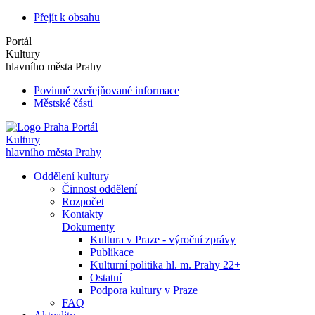
Přejít k obsahu
Portál
Kultury
hlavního města Prahy
Povinně zveřejňované informace
Městské části
Portál
Kultury
hlavního města Prahy
Oddělení kultury
Činnost oddělení
Rozpočet
Kontakty
Dokumenty
Kultura v Praze - výroční zprávy
Publikace
Kulturní politika hl. m. Prahy 22+
Ostatní
Podpora kultury v Praze
FAQ