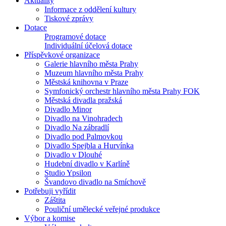
Aktuality
Informace z oddělení kultury
Tiskové zprávy
Dotace
Programové dotace
Individuální účelová dotace
Příspěvkové organizace
Galerie hlavního města Prahy
Muzeum hlavního města Prahy
Městská knihovna v Praze
Symfonický orchestr hlavního města Prahy FOK
Městská divadla pražská
Divadlo Minor
Divadlo na Vinohradech
Divadlo Na zábradlí
Divadlo pod Palmovkou
Divadlo Spejbla a Hurvínka
Divadlo v Dlouhé
Hudební divadlo v Karlíně
Studio Ypsilon
Švandovo divadlo na Smíchově
Potřebuji vyřídit
Záštita
Pouliční umělecké veřejné produkce
Výbor a komise