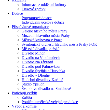
Aktuality
Informace z oddělení kultury
Tiskové zprávy
Dotace
Programové dotace
Individuální účelová dotace
Příspěvkové organizace
Galerie hlavního města Prahy
Muzeum hlavního města Prahy
Městská knihovna v Praze
Symfonický orchestr hlavního města Prahy FOK
Městská divadla pražská
Divadlo Minor
Divadlo na Vinohradech
Divadlo Na zábradlí
Divadlo pod Palmovkou
Divadlo Spejbla a Hurvínka
Divadlo v Dlouhé
Hudební divadlo v Karlíně
Studio Ypsilon
Švandovo divadlo na Smíchově
Potřebuji vyřídit
Záštita
Pouliční umělecké veřejné produkce
Výbor a komise