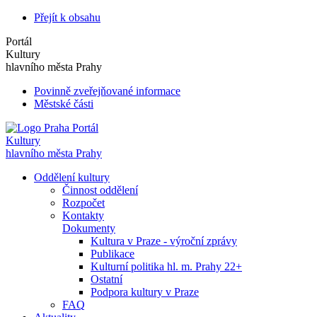
Přejít k obsahu
Portál
Kultury
hlavního města Prahy
Povinně zveřejňované informace
Městské části
Portál
Kultury
hlavního města Prahy
Oddělení kultury
Činnost oddělení
Rozpočet
Kontakty
Dokumenty
Kultura v Praze - výroční zprávy
Publikace
Kulturní politika hl. m. Prahy 22+
Ostatní
Podpora kultury v Praze
FAQ