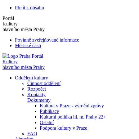
Přejít k obsahu
Portál
Kultury
hlavního města Prahy
Povinně zveřejňované informace
Městské části
Portál
Kultury
hlavního města Prahy
Oddělení kultury
Činnost oddělení
Rozpočet
Kontakty
Dokumenty
Kultura v Praze - výroční zprávy
Publikace
Kulturní politika hl. m. Prahy 22+
Ostatní
Podpora kultury v Praze
FAQ