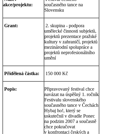
akce/projektu:
současného tance na
Slovensku
Grant:
2. skupina - podpora
umělecké činnosti subjektů,
projektů prezentace pražské
kultury v zahraničí, projektů
mezinárodní spolupráce a
projektů neprofesionálního
umění
Přidělená částka:
150 000 Kč
Popis:
Připravovaný festival chce
navázat na úspěšný 1. ročník
Festivalu slovenského
současného tance v Čechách
Hybaj ho!, který se
uskutečnil v divadle Ponec
na podzim 2007 a současně
chce pokračovat
v konfrontaci českých a