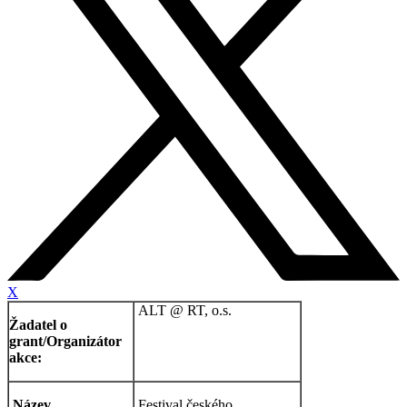
X
ALT @ RT, o.s.
Žadatel o
grant/Organizátor
akce:
Název
Festival českého