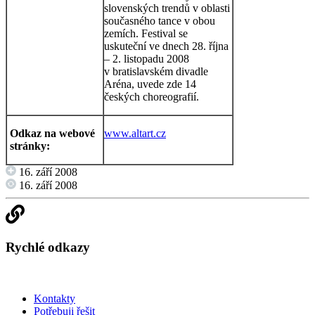
slovenských trendů v oblasti
současného tance v obou
zemích. Festival se
uskuteční ve dnech 28. října
– 2. listopadu 2008
v bratislavském divadle
Aréna, uvede zde 14
českých choreografií.
Odkaz na webové
www.altart.cz
stránky:
16. září 2008
16. září 2008
Rychlé odkazy
Kontakty
Potřebuji řešit