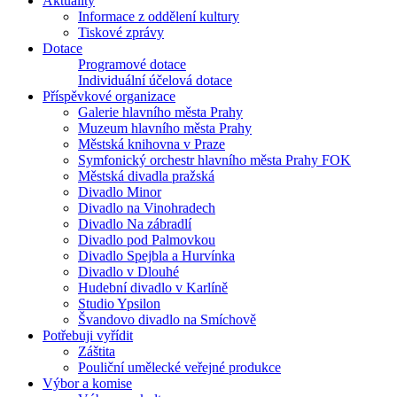
Aktuality
Informace z oddělení kultury
Tiskové zprávy
Dotace
Programové dotace
Individuální účelová dotace
Příspěvkové organizace
Galerie hlavního města Prahy
Muzeum hlavního města Prahy
Městská knihovna v Praze
Symfonický orchestr hlavního města Prahy FOK
Městská divadla pražská
Divadlo Minor
Divadlo na Vinohradech
Divadlo Na zábradlí
Divadlo pod Palmovkou
Divadlo Spejbla a Hurvínka
Divadlo v Dlouhé
Hudební divadlo v Karlíně
Studio Ypsilon
Švandovo divadlo na Smíchově
Potřebuji vyřídit
Záštita
Pouliční umělecké veřejné produkce
Výbor a komise