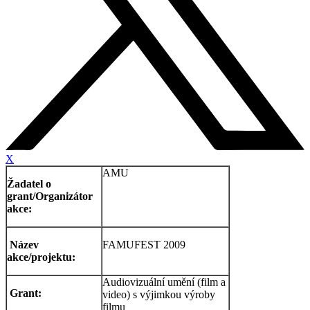
X
AMU
Žadatel o
grant/Organizátor
akce:
Název
FAMUFEST 2009
akce/projektu:
Audiovizuální umění (film a
Grant:
video) s výjimkou výroby
filmu