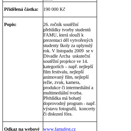
Přidělená částka:
190 000 Kč
Popis:
26. ročník soutěžní
přehlídky tvorby studentů
FAMU, která slouží k
prezentaci děl vytvořených
studenty školy za uplynulý
rok. V listopadu 2009 se v
Divadle Archa uskuteční
soutěžní projekce ve 14.
kategoriích – např. nejlepší
film festivalu, nejlepší
animovaný film, nejlepší
režie, zvuk, kamera,
produkce či intermediální a
multimediální tvorba.
Přehlídka má bohatý
doprovodný program - např.
výstavu fotografií, koncerty
či diskusní fóra.
Odkaz na webové
www.famufest.cz