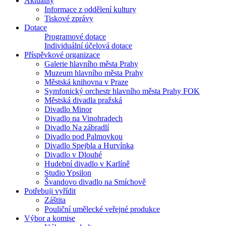
Aktuality
Informace z oddělení kultury
Tiskové zprávy
Dotace
Programové dotace
Individuální účelová dotace
Příspěvkové organizace
Galerie hlavního města Prahy
Muzeum hlavního města Prahy
Městská knihovna v Praze
Symfonický orchestr hlavního města Prahy FOK
Městská divadla pražská
Divadlo Minor
Divadlo na Vinohradech
Divadlo Na zábradlí
Divadlo pod Palmovkou
Divadlo Spejbla a Hurvínka
Divadlo v Dlouhé
Hudební divadlo v Karlíně
Studio Ypsilon
Švandovo divadlo na Smíchově
Potřebuji vyřídit
Záštita
Pouliční umělecké veřejné produkce
Výbor a komise