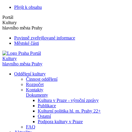
Přejít k obsahu
Portál
Kultury
hlavního města Prahy
Povinně zveřejňované informace
Městské části
Portál
Kultury
hlavního města Prahy
Oddělení kultury
Činnost oddělení
Rozpočet
Kontakty
Dokumenty
Kultura v Praze - výroční zprávy
Publikace
Kulturní politika hl. m. Prahy 22+
Ostatní
Podpora kultury v Praze
FAQ