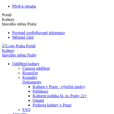
Přejít k obsahu
Portál
Kultury
hlavního města Prahy
Povinně zveřejňované informace
Městské části
Portál
Kultury
hlavního města Prahy
Oddělení kultury
Činnost oddělení
Rozpočet
Kontakty
Dokumenty
Kultura v Praze - výroční zprávy
Publikace
Kulturní politika hl. m. Prahy 22+
Ostatní
Podpora kultury v Praze
FAQ