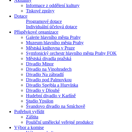
Aktuality
Informace z oddělení kultury
Tiskové zprávy
Dotace
Programové dotace
Individuální účelová dotace
Příspěvkové organizace
Galerie hlavního města Prahy
Muzeum hlavního města Prahy
Městská knihovna v Praze
Symfonický orchestr hlavního města Prahy FOK
Městská divadla pražská
Divadlo Minor
Divadlo na Vinohradech
Divadlo Na zábradlí
Divadlo pod Palmovkou
Divadlo Spejbla a Hurvínka
Divadlo v Dlouhé
Hudební divadlo v Karlíně
Studio Ypsilon
Švandovo divadlo na Smíchově
Potřebuji vyřídit
Záštita
Pouliční umělecké veřejné produkce
Výbor a komise