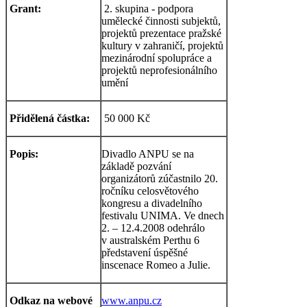
Grant:
2. skupina - podpora
umělecké činnosti subjektů,
projektů prezentace pražské
kultury v zahraničí, projektů
mezinárodní spolupráce a
projektů neprofesionálního
umění
Přidělená částka:
50 000 Kč
Popis:
Divadlo ANPU se na
základě pozvání
organizátorů zúčastnilo 20.
ročníku celosvětového
kongresu a divadelního
festivalu UNIMA. Ve dnech
2. – 12.4.2008 odehrálo
v australském Perthu 6
představení úspěšné
inscenace Romeo a Julie.
Odkaz na webové
www.anpu.cz