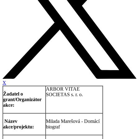
X
ARBOR VITAE
Žadatel o
SOCIETAS s. r. o.
grant/Organizátor
akce:
Název
Milada Marešová - Domácí
akce/projektu:
biograf