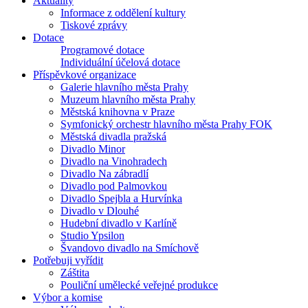
Aktuality
Informace z oddělení kultury
Tiskové zprávy
Dotace
Programové dotace
Individuální účelová dotace
Příspěvkové organizace
Galerie hlavního města Prahy
Muzeum hlavního města Prahy
Městská knihovna v Praze
Symfonický orchestr hlavního města Prahy FOK
Městská divadla pražská
Divadlo Minor
Divadlo na Vinohradech
Divadlo Na zábradlí
Divadlo pod Palmovkou
Divadlo Spejbla a Hurvínka
Divadlo v Dlouhé
Hudební divadlo v Karlíně
Studio Ypsilon
Švandovo divadlo na Smíchově
Potřebuji vyřídit
Záštita
Pouliční umělecké veřejné produkce
Výbor a komise