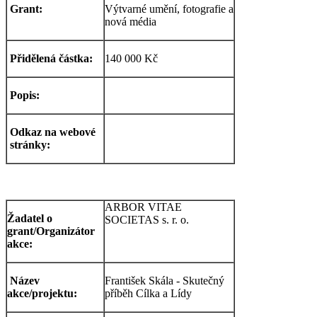
Grant:
Výtvarné umění, fotografie a
nová média
Přidělená částka:
140 000 Kč
Popis:
Odkaz na webové
stránky:
ARBOR VITAE
Žadatel o
SOCIETAS s. r. o.
grant/Organizátor
akce:
Název
František Skála - Skutečný
akce/projektu:
příběh Cílka a Lídy