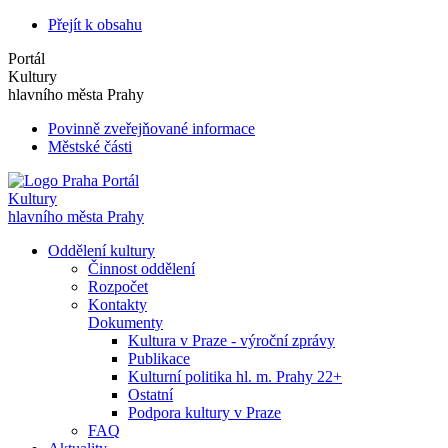
Přejít k obsahu
Portál
Kultury
hlavního města Prahy
Povinně zveřejňované informace
Městské části
Portál
Kultury
hlavního města Prahy
Oddělení kultury
Činnost oddělení
Rozpočet
Kontakty
Dokumenty
Kultura v Praze - výroční zprávy
Publikace
Kulturní politika hl. m. Prahy 22+
Ostatní
Podpora kultury v Praze
FAQ