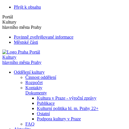
Přejít k obsahu
Portál
Kultury
hlavního města Prahy
Povinně zveřejňované informace
Městské části
Portál
Kultury
hlavního města Prahy
Oddělení kultury
Činnost oddělení
Rozpočet
Kontakty
Dokumenty
Kultura v Praze - výroční zprávy
Publikace
Kulturní politika hl. m. Prahy 22+
Ostatní
Podpora kultury v Praze
FAQ