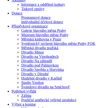
Aktuality
Informace z oddělení kultury
Tiskové zprávy
Dotace
Programové dotace
Individuální účelová dotace
Příspěvkové organizace
Galerie hlavního města Prahy
Muzeum hlavního města Prahy
Městská knihovna v Praze
Symfonický orchestr hlavního města Prahy FOK
Městská divadla pražská
Divadlo Minor
Divadlo na Vinohradech
Divadlo Na zábradlí
Divadlo pod Palmovkou
Divadlo Spejbla a Hurvínka
Divadlo v Dlouhé
Hudební divadlo v Karlíně
Studio Ypsilon
Švandovo divadlo na Smíchově
Potřebuji vyřídit
Záštita
Pouliční umělecké veřejné produkce
Výbor a komise