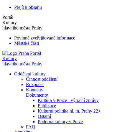
Přejít k obsahu
Portál
Kultury
hlavního města Prahy
Povinně zveřejňované informace
Městské části
Portál
Kultury
hlavního města Prahy
Oddělení kultury
Činnost oddělení
Rozpočet
Kontakty
Dokumenty
Kultura v Praze - výroční zprávy
Publikace
Kulturní politika hl. m. Prahy 22+
Ostatní
Podpora kultury v Praze
FAQ