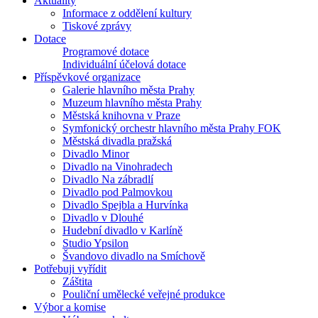
Aktuality
Informace z oddělení kultury
Tiskové zprávy
Dotace
Programové dotace
Individuální účelová dotace
Příspěvkové organizace
Galerie hlavního města Prahy
Muzeum hlavního města Prahy
Městská knihovna v Praze
Symfonický orchestr hlavního města Prahy FOK
Městská divadla pražská
Divadlo Minor
Divadlo na Vinohradech
Divadlo Na zábradlí
Divadlo pod Palmovkou
Divadlo Spejbla a Hurvínka
Divadlo v Dlouhé
Hudební divadlo v Karlíně
Studio Ypsilon
Švandovo divadlo na Smíchově
Potřebuji vyřídit
Záštita
Pouliční umělecké veřejné produkce
Výbor a komise