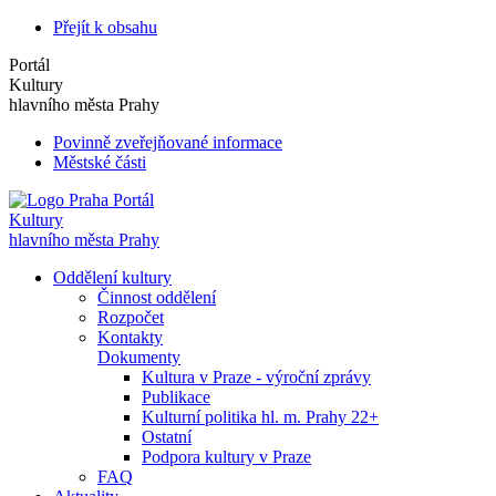
Přejít k obsahu
Portál
Kultury
hlavního města Prahy
Povinně zveřejňované informace
Městské části
Portál
Kultury
hlavního města Prahy
Oddělení kultury
Činnost oddělení
Rozpočet
Kontakty
Dokumenty
Kultura v Praze - výroční zprávy
Publikace
Kulturní politika hl. m. Prahy 22+
Ostatní
Podpora kultury v Praze
FAQ