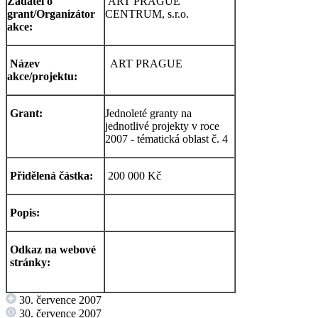
Žadatel o
ART PRAGUE
grant/Organizátor
CENTRUM, s.r.o.
akce:
Název
ART PRAGUE
akce/projektu:
Grant:
Jednoleté granty na
jednotlivé projekty v roce
2007 - tématická oblast č. 4
Přidělená částka:
200 000 Kč
Popis:
Odkaz na webové
stránky:
30. července 2007
30. července 2007