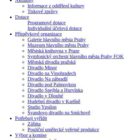
Aktuality
Informace z oddělení kultury
Tiskové zprávy
Dotace
Programové dotace
Individuální účelová dotace
Příspěvkové organizace
Galerie hlavního města Prahy
Muzeum hlavního města Prahy
Městská knihovna v Praze
Symfonický orchestr hlavního města Prahy FOK
Městská divadla pražská
Divadlo Minor
Divadlo na Vinohradech
Divadlo Na zábradlí
Divadlo pod Palmovkou
Divadlo Spejbla a Hurvínka
Divadlo v Dlouhé
Hudební divadlo v Karlíně
Studio Ypsilon
Švandovo divadlo na Smíchově
Potřebuji vyřídit
Záštita
Pouliční umělecké veřejné produkce
Výbor a komise