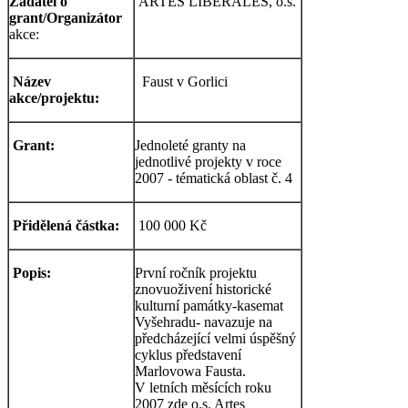
Žadatel o
ARTES LIBERALES, o.s.
grant/Organizátor
akce:
Název
Faust v Gorlici
akce/projektu:
Grant:
Jednoleté granty na
jednotlivé projekty v roce
2007 - tématická oblast č. 4
Přidělená částka:
100 000 Kč
Popis:
První ročník projektu
znovuoživení historické
kulturní památky-kasemat
Vyšehradu- navazuje na
předcházející velmi úspěšný
cyklus představení
Marlovowa Fausta.
V letních měsících roku
2007 zde o.s. Artes