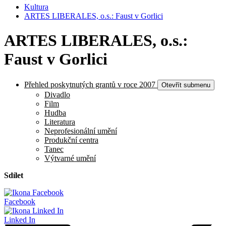
Kultura
ARTES LIBERALES, o.s.: Faust v Gorlici
ARTES LIBERALES, o.s.:
Faust v Gorlici
Přehled poskytnutých grantů v roce 2007
Otevřít submenu
Divadlo
Film
Hudba
Literatura
Neprofesionální umění
Produkční centra
Tanec
Výtvarné umění
Sdílet
Facebook
Linked In