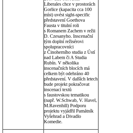
Liberales chce v prostorách
Gorlice (kapacita cca 100
míst) uvést sight-specific
představení Goethova
Fausta v titulní roli
s Romanem Zachem v režii
D. Czesanyho. Inscenační
tým doplní režisérovi
spolupracovníci
z Činoherního studia z Ústí
nad Labem či A Studia
Rubín. V několika
inscenačních blocích má
celkem být odehráno 40
představení. V dalších letech
bude projekt pokračovat
inscenací textů
s faustovskou tematikou
(např. W.Schwab, V. Havel,
M.Ravenhill) Podporu
projektu vyjádřil Památník
Vyšehrad a Divadlo
Komedie.