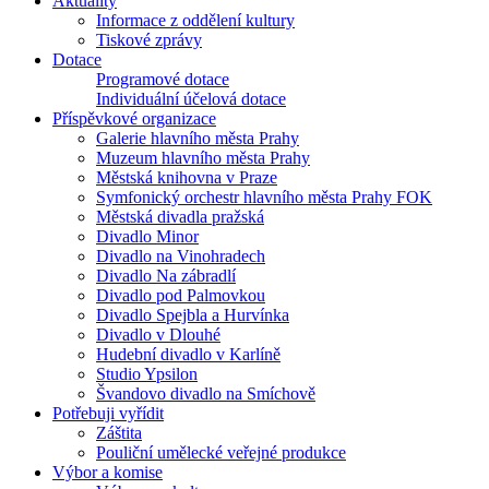
Aktuality
Informace z oddělení kultury
Tiskové zprávy
Dotace
Programové dotace
Individuální účelová dotace
Příspěvkové organizace
Galerie hlavního města Prahy
Muzeum hlavního města Prahy
Městská knihovna v Praze
Symfonický orchestr hlavního města Prahy FOK
Městská divadla pražská
Divadlo Minor
Divadlo na Vinohradech
Divadlo Na zábradlí
Divadlo pod Palmovkou
Divadlo Spejbla a Hurvínka
Divadlo v Dlouhé
Hudební divadlo v Karlíně
Studio Ypsilon
Švandovo divadlo na Smíchově
Potřebuji vyřídit
Záštita
Pouliční umělecké veřejné produkce
Výbor a komise