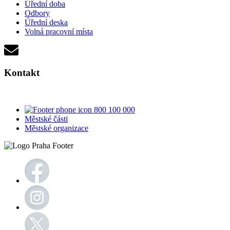
Úřední doba
Odbory
Úřední deska
Volná pracovní místa
Kontakt
800 100 000
Městské části
Městské organizace