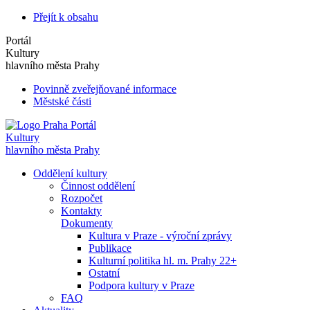
Přejít k obsahu
Portál
Kultury
hlavního města Prahy
Povinně zveřejňované informace
Městské části
Portál
Kultury
hlavního města Prahy
Oddělení kultury
Činnost oddělení
Rozpočet
Kontakty
Dokumenty
Kultura v Praze - výroční zprávy
Publikace
Kulturní politika hl. m. Prahy 22+
Ostatní
Podpora kultury v Praze
FAQ