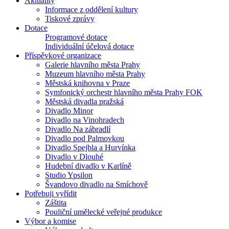
Aktuality
Informace z oddělení kultury
Tiskové zprávy
Dotace
Programové dotace
Individuální účelová dotace
Příspěvkové organizace
Galerie hlavního města Prahy
Muzeum hlavního města Prahy
Městská knihovna v Praze
Symfonický orchestr hlavního města Prahy FOK
Městská divadla pražská
Divadlo Minor
Divadlo na Vinohradech
Divadlo Na zábradlí
Divadlo pod Palmovkou
Divadlo Spejbla a Hurvínka
Divadlo v Dlouhé
Hudební divadlo v Karlíně
Studio Ypsilon
Švandovo divadlo na Smíchově
Potřebuji vyřídit
Záštita
Pouliční umělecké veřejné produkce
Výbor a komise