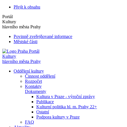
Přejít k obsahu
Portál
Kultury
hlavního města Prahy
Povinně zveřejňované informace
Městské části
Portál
Kultury
hlavního města Prahy
Oddělení kultury
Činnost oddělení
Rozpočet
Kontakty
Dokumenty
Kultura v Praze - výroční zprávy
Publikace
Kulturní politika hl. m. Prahy 22+
Ostatní
Podpora kultury v Praze
FAQ