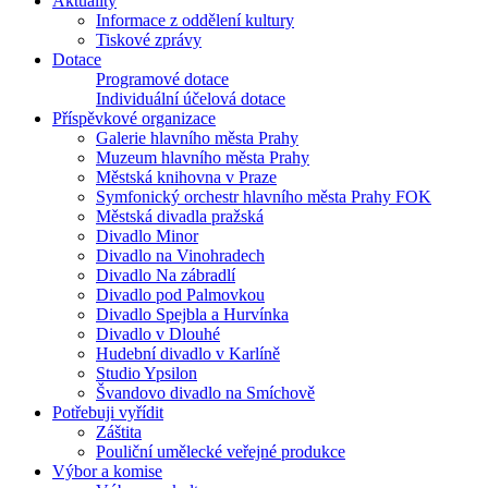
Aktuality
Informace z oddělení kultury
Tiskové zprávy
Dotace
Programové dotace
Individuální účelová dotace
Příspěvkové organizace
Galerie hlavního města Prahy
Muzeum hlavního města Prahy
Městská knihovna v Praze
Symfonický orchestr hlavního města Prahy FOK
Městská divadla pražská
Divadlo Minor
Divadlo na Vinohradech
Divadlo Na zábradlí
Divadlo pod Palmovkou
Divadlo Spejbla a Hurvínka
Divadlo v Dlouhé
Hudební divadlo v Karlíně
Studio Ypsilon
Švandovo divadlo na Smíchově
Potřebuji vyřídit
Záštita
Pouliční umělecké veřejné produkce
Výbor a komise