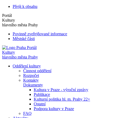
Přejít k obsahu
Portál
Kultury
hlavního města Prahy
Povinně zveřejňované informace
Městské části
Portál
Kultury
hlavního města Prahy
Oddělení kultury
Činnost oddělení
Rozpočet
Kontakty
Dokumenty
Kultura v Praze - výroční zprávy
Publikace
Kulturní politika hl. m. Prahy 22+
Ostatní
Podpora kultury v Praze
FAQ