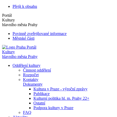
Přejít k obsahu
Portál
Kultury
hlavního města Prahy
Povinně zveřejňované informace
Městské části
Portál
Kultury
hlavního města Prahy
Oddělení kultury
Činnost oddělení
Rozpočet
Kontakty
Dokumenty
Kultura v Praze - výroční zprávy
Publikace
Kulturní politika hl. m. Prahy 22+
Ostatní
Podpora kultury v Praze
FAQ