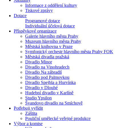
Aktuality
Informace z oddělení kultury
Tiskové zprávy
Dotace
Programové dotace
Individuální účelová dotace
Příspěvkové organizace
Galerie hlavního města Prahy
Muzeum hlavního města Prahy
Městská knihovna v Praze
Symfonický orchestr hlavního města Prahy FOK
Městská divadla pražská
Divadlo Minor
Divadlo na Vinohradech
Divadlo Na zábradlí
Divadlo pod Palmovkou
Divadlo Spejbla a Hurvínka
Divadlo v Dlouhé
Hudební divadlo v Karlíně
Studio Ypsilon
Švandovo divadlo na Smíchově
Potřebuji vyřídit
Záštita
Pouliční umělecké veřejné produkce
Výbor a komise