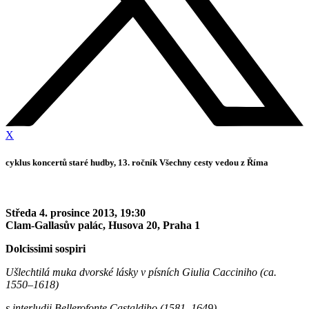
X
cyklus koncertů staré hudby, 13. ročník Všechny cesty vedou z Říma
Středa 4. prosince 2013, 19:30
Clam-Gallasův palác, Husova 20, Praha 1
Dolcissimi sospiri
Ušlechtilá muka dvorské lásky v písních Giulia Cacciniho (ca.
1550–1618)
s interludii Bellerofonte Castaldiho (1581–1649)