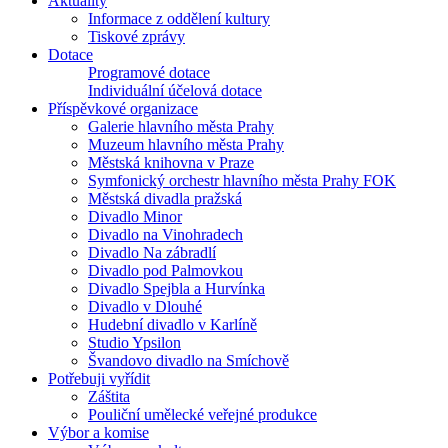
Aktuality
Informace z oddělení kultury
Tiskové zprávy
Dotace
Programové dotace
Individuální účelová dotace
Příspěvkové organizace
Galerie hlavního města Prahy
Muzeum hlavního města Prahy
Městská knihovna v Praze
Symfonický orchestr hlavního města Prahy FOK
Městská divadla pražská
Divadlo Minor
Divadlo na Vinohradech
Divadlo Na zábradlí
Divadlo pod Palmovkou
Divadlo Spejbla a Hurvínka
Divadlo v Dlouhé
Hudební divadlo v Karlíně
Studio Ypsilon
Švandovo divadlo na Smíchově
Potřebuji vyřídit
Záštita
Pouliční umělecké veřejné produkce
Výbor a komise