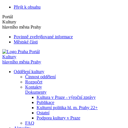
Přejít k obsahu
Portál
Kultury
hlavního města Prahy
Povinně zveřejňované informace
Městské části
Portál
Kultury
hlavního města Prahy
Oddělení kultury
Činnost oddělení
Rozpočet
Kontakty
Dokumenty
Kultura v Praze - výroční zprávy
Publikace
Kulturní politika hl. m. Prahy 22+
Ostatní
Podpora kultury v Praze
FAQ