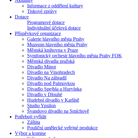
Aktuality
Informace z oddělení kultury
Tiskové zprávy
Dotace
Programové dotace
Individuální účelová dotace
Příspěvkové organizace
Galerie hlavního města Prahy
Muzeum hlavního města Prahy
Městská knihovna v Praze
Symfonický orchestr hlavního města Prahy FOK
Městská divadla pražská
Divadlo Minor
Divadlo na Vinohradech
Divadlo Na zábradlí
Divadlo pod Palmovkou
Divadlo Spejbla a Hurvínka
Divadlo v Dlouhé
Hudební divadlo v Karlíně
Studio Ypsilon
Švandovo divadlo na Smíchově
Potřebuji vyřídit
Záštita
Pouliční umělecké veřejné produkce
Výbor a komise