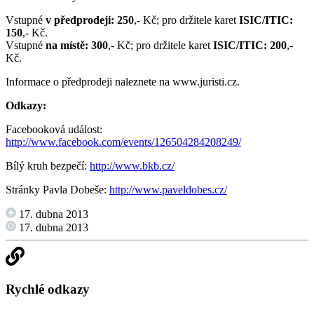
Vstupné
v předprodeji:
250
,- Kč; pro držitele karet
ISIC/ITIC:
150
,- Kč.
Vstupné
na místě: 300
,- Kč; pro držitele karet
ISIC/ITIC: 200
,-
Kč.
Informace o předprodeji naleznete na www.juristi.cz.
Odkazy:
Facebooková událost:
http://www.facebook.com/events/126504284208249/
Bílý kruh bezpečí:
http://www.bkb.cz/
Stránky Pavla Dobeše:
http://www.paveldobes.cz/
17. dubna 2013
17. dubna 2013
Rychlé odkazy