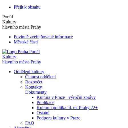
Přejít k obsahu
Portál
Kultury
hlavního města Prahy
Povinně zveřejňované informace
Městské části
Portál
Kultury
hlavního města Prahy
Oddělení kultury
Činnost oddělení
Rozpočet
Kontakty
Dokumenty
Kultura v Praze - výroční zprávy
Publikace
Kulturní politika hl. m. Prahy 22+
Ostatní
Podpora kultury v Praze
FAQ