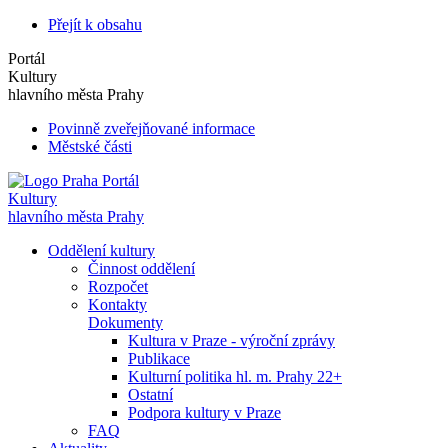
Přejít k obsahu
Portál
Kultury
hlavního města Prahy
Povinně zveřejňované informace
Městské části
Portál
Kultury
hlavního města Prahy
Oddělení kultury
Činnost oddělení
Rozpočet
Kontakty
Dokumenty
Kultura v Praze - výroční zprávy
Publikace
Kulturní politika hl. m. Prahy 22+
Ostatní
Podpora kultury v Praze
FAQ