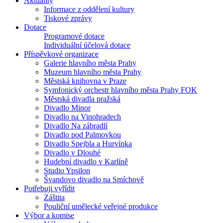
Aktuality
Informace z oddělení kultury
Tiskové zprávy
Dotace
Programové dotace
Individuální účelová dotace
Příspěvkové organizace
Galerie hlavního města Prahy
Muzeum hlavního města Prahy
Městská knihovna v Praze
Symfonický orchestr hlavního města Prahy FOK
Městská divadla pražská
Divadlo Minor
Divadlo na Vinohradech
Divadlo Na zábradlí
Divadlo pod Palmovkou
Divadlo Spejbla a Hurvínka
Divadlo v Dlouhé
Hudební divadlo v Karlíně
Studio Ypsilon
Švandovo divadlo na Smíchově
Potřebuji vyřídit
Záštita
Pouliční umělecké veřejné produkce
Výbor a komise