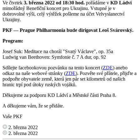
Ve čtvrtek
3. března 2022 od 18:30 hod.
pořádáme v
KD Ládví
mimořádný Benefiční koncert pro Ukrajinu. Vstupné je v
dobrovolné výši, celý výtěžek pošleme na účet Velvyslanectví
Ukrajiny.
PKF — Prague Philharmonia bude dirigovat Leoš Svárovský.
Program:
Josef Suk: Meditace na chorál "Svatý Václave", op. 35a
Ludwig van Beethoven: Symfonie č. 7 A dur, op. 92
Sdílejte facebookovou pozvánku na tento koncert (
ZDE
) anebo
odkaz na naše webové stránky (
ZDE
). Pozvěte své přátele, přijďte a
podpořte obyvatele země, která jen pár set kilometrů od našich
hranic trpí pod útoky ruských vojáků.
Děkujeme za podporu KD Ládví a Městské části Praha 8.
A děkujeme vám, že se přidáte.
Vaše PKF
2. března 2022
2. března 2022