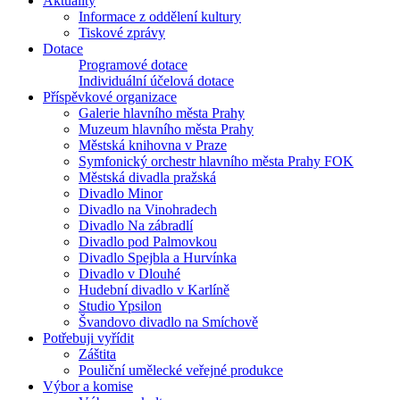
Aktuality
Informace z oddělení kultury
Tiskové zprávy
Dotace
Programové dotace
Individuální účelová dotace
Příspěvkové organizace
Galerie hlavního města Prahy
Muzeum hlavního města Prahy
Městská knihovna v Praze
Symfonický orchestr hlavního města Prahy FOK
Městská divadla pražská
Divadlo Minor
Divadlo na Vinohradech
Divadlo Na zábradlí
Divadlo pod Palmovkou
Divadlo Spejbla a Hurvínka
Divadlo v Dlouhé
Hudební divadlo v Karlíně
Studio Ypsilon
Švandovo divadlo na Smíchově
Potřebuji vyřídit
Záštita
Pouliční umělecké veřejné produkce
Výbor a komise