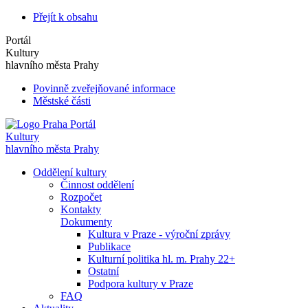
Přejít k obsahu
Portál
Kultury
hlavního města Prahy
Povinně zveřejňované informace
Městské části
Portál
Kultury
hlavního města Prahy
Oddělení kultury
Činnost oddělení
Rozpočet
Kontakty
Dokumenty
Kultura v Praze - výroční zprávy
Publikace
Kulturní politika hl. m. Prahy 22+
Ostatní
Podpora kultury v Praze
FAQ