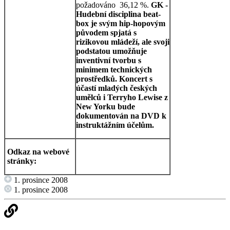
požadováno 36,12 %.
GK -
Hudební disciplina beat-
box je svým hip-hopovým
původem spjatá s
rizikovou mládeží, ale svoji
podstatou umožňuje
inventivní tvorbu s
minimem technických
prostředků. Koncert s
účastí mladých českých
umělců i Terryho Lewise z
New Yorku bude
dokumentován na DVD k
instruktážním účelům.
Odkaz na webové
stránky:
1. prosince 2008
1. prosince 2008