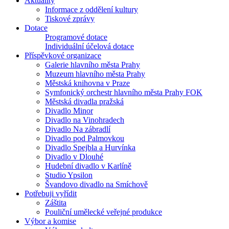
Aktuality
Informace z oddělení kultury
Tiskové zprávy
Dotace
Programové dotace
Individuální účelová dotace
Příspěvkové organizace
Galerie hlavního města Prahy
Muzeum hlavního města Prahy
Městská knihovna v Praze
Symfonický orchestr hlavního města Prahy FOK
Městská divadla pražská
Divadlo Minor
Divadlo na Vinohradech
Divadlo Na zábradlí
Divadlo pod Palmovkou
Divadlo Spejbla a Hurvínka
Divadlo v Dlouhé
Hudební divadlo v Karlíně
Studio Ypsilon
Švandovo divadlo na Smíchově
Potřebuji vyřídit
Záštita
Pouliční umělecké veřejné produkce
Výbor a komise