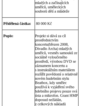
mladých a začínajících
umělců, uměleckých
souborů dětí a mládeže
Přidělená částka:
80 000 Kč
Popis:
Projekt si dává za cíl
prostřednictvím
koncertu(březen 2008,
Divadlo Archa) mladých
umělců, vesměs samouků ze
sociálně vyloučeného
prostředí, výrobou DVD se
záznamem koncertu a
s instruktážním materiálem
rozšířit povědomí o relativně
novém hudebním stylu
Beatbox, kdy umělec
používá k vyjádření svého
hdebního projevu pouze svá
ústa a mikrofon. Grant HMP
doposud nežádán,
z celkových nákladů