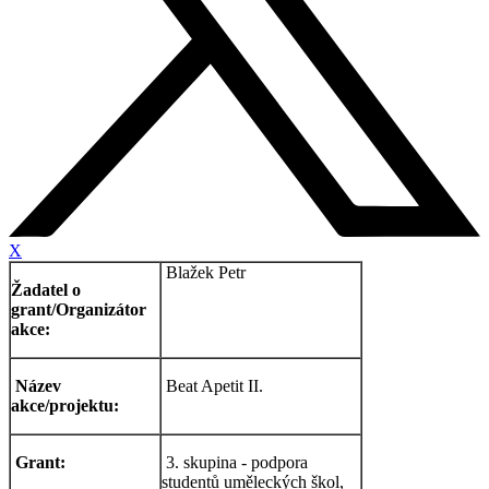
X
Blažek Petr
Žadatel o
grant/Organizátor
akce:
Název
Beat Apetit II.
akce/projektu:
Grant:
3. skupina - podpora
studentů uměleckých škol,