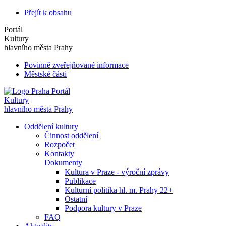
Přejít k obsahu
Portál
Kultury
hlavního města Prahy
Povinně zveřejňované informace
Městské části
Portál
Kultury
hlavního města Prahy
Oddělení kultury
Činnost oddělení
Rozpočet
Kontakty
Dokumenty
Kultura v Praze - výroční zprávy
Publikace
Kulturní politika hl. m. Prahy 22+
Ostatní
Podpora kultury v Praze
FAQ