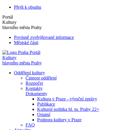
Přejít k obsahu
Portál
Kultury
hlavního města Prahy
Povinně zveřejňované informace
Městské části
Portál
Kultury
hlavního města Prahy
Oddělení kultury
Činnost oddělení
Rozpočet
Kontakty
Dokumenty
Kultura v Praze - výroční zprávy
Publikace
Kulturní politika hl. m. Prahy 22+
Ostatní
Podpora kultury v Praze
FAQ