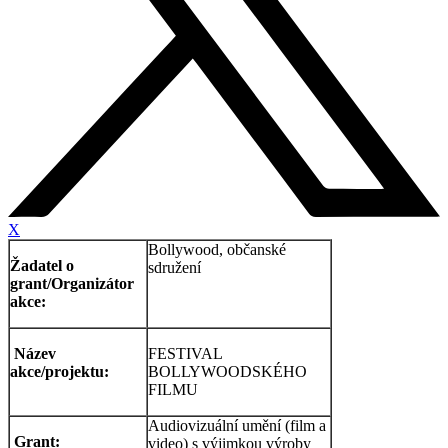
X
Bollywood, občanské
Žadatel o
sdružení
grant/Organizátor
akce:
Název
FESTIVAL
akce/projektu:
BOLLYWOODSKÉHO
FILMU
Audiovizuální umění (film a
Grant:
video) s výjimkou výroby