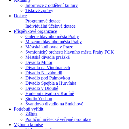
Aktuality
Informace z oddělení kultury
Tiskové zprávy
Dotace
Programové dotace
Individuální účelová dotace
Příspěvkové organizace
Galerie hlavního města Prahy
Muzeum hlavního města Prahy
Městská knihovna v Praze
Symfonický orchestr hlavního města Prahy FOK
Městská divadla pražská
Divadlo Minor
Divadlo na Vinohradech
Divadlo Na zábradlí
Divadlo pod Palmovkou
Divadlo Spejbla a Hurvínka
Divadlo v Dlouhé
Hudební divadlo v Karlíně
Studio Ypsilon
Švandovo divadlo na Smíchově
Potřebuji vyřídit
Záštita
Pouliční umělecké veřejné produkce
Výbor a komise