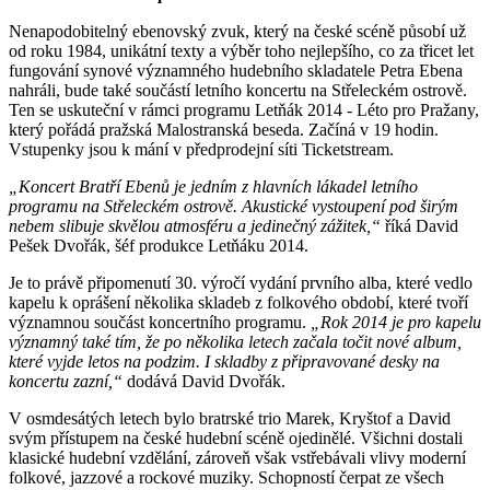
Nenapodobitelný ebenovský zvuk, který na české scéně působí už
od roku 1984, unikátní texty a výběr toho nejlepšího, co za třicet let
fungování synové významného hudebního skladatele Petra Ebena
nahráli, bude také součástí letního koncertu na Střeleckém ostrově.
Ten se uskuteční v rámci programu Letňák 2014 - Léto pro Pražany,
který pořádá pražská Malostranská beseda. Začíná v 19 hodin.
Vstupenky jsou k mání v předprodejní síti Ticketstream.
„Koncert Bratří Ebenů je jedním z hlavních lákadel letního
programu na Střeleckém ostrově. Akustické vystoupení pod širým
nebem slibuje skvělou atmosféru a jedinečný zážitek,“
říká David
Pešek Dvořák, šéf produkce Letňáku 2014.
Je to právě připomenutí 30. výročí vydání prvního alba, které vedlo
kapelu k oprášení několika skladeb z folkového období, které tvoří
významnou součást koncertního programu.
„Rok 2014 je pro kapelu
významný také tím, že po několika letech začala točit nové album,
které vyjde letos na podzim. I skladby z připravované desky na
koncertu zazní,“
dodává David Dvořák.
V osmdesátých letech bylo bratrské trio Marek, Kryštof a David
svým přístupem na české hudební scéně ojedinělé. Všichni dostali
klasické hudební vzdělání, zároveň však vstřebávali vlivy moderní
folkové, jazzové a rockové muziky. Schopností čerpat ze všech