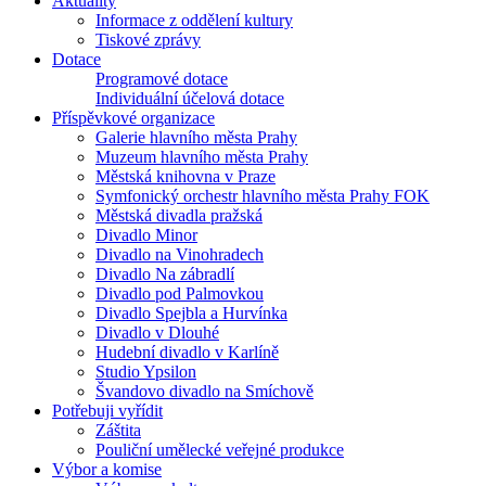
Aktuality
Informace z oddělení kultury
Tiskové zprávy
Dotace
Programové dotace
Individuální účelová dotace
Příspěvkové organizace
Galerie hlavního města Prahy
Muzeum hlavního města Prahy
Městská knihovna v Praze
Symfonický orchestr hlavního města Prahy FOK
Městská divadla pražská
Divadlo Minor
Divadlo na Vinohradech
Divadlo Na zábradlí
Divadlo pod Palmovkou
Divadlo Spejbla a Hurvínka
Divadlo v Dlouhé
Hudební divadlo v Karlíně
Studio Ypsilon
Švandovo divadlo na Smíchově
Potřebuji vyřídit
Záštita
Pouliční umělecké veřejné produkce
Výbor a komise