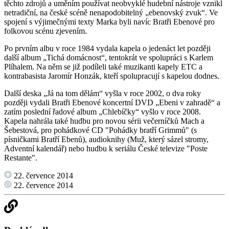
těchto zdrojů a uměním používat neobvyklé hudební nástroje vznikl
netradiční, na české scéně nenapodobitelný „ebenovský zvuk“. Ve
spojení s výjimečnými texty Marka byli navíc Bratři Ebenové pro
folkovou scénu zjevením.
Po prvním albu v roce 1984 vydala kapela o jedenáct let později
další album „Tichá domácnost“, tentokrát ve spolupráci s Karlem
Plíhalem. Na něm se již podíleli také muzikanti kapely ETC a
kontrabasista Jaromír Honzák, kteří spolupracují s kapelou dodnes.
Další deska „Já na tom dělám“ vyšla v roce 2002, o dva roky
později vydali Bratři Ebenové koncertní DVD „Ebeni v zahradě“ a
zatím poslední řadové album „Chlebíčky“ vyšlo v roce 2008.
Kapela nahrála také hudbu pro novou sérii večerníčků Mach a
Šebestová, pro pohádkové CD "Pohádky bratří Grimmů" (s
písničkami Bratří Ebenů), audioknihy (Muž, který sázel stromy,
Adventní kalendář) nebo hudbu k seriálu České televize "Poste
Restante".
22. července 2014
22. července 2014