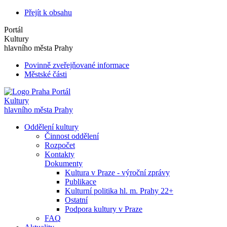
Přejít k obsahu
Portál
Kultury
hlavního města Prahy
Povinně zveřejňované informace
Městské části
Portál
Kultury
hlavního města Prahy
Oddělení kultury
Činnost oddělení
Rozpočet
Kontakty
Dokumenty
Kultura v Praze - výroční zprávy
Publikace
Kulturní politika hl. m. Prahy 22+
Ostatní
Podpora kultury v Praze
FAQ