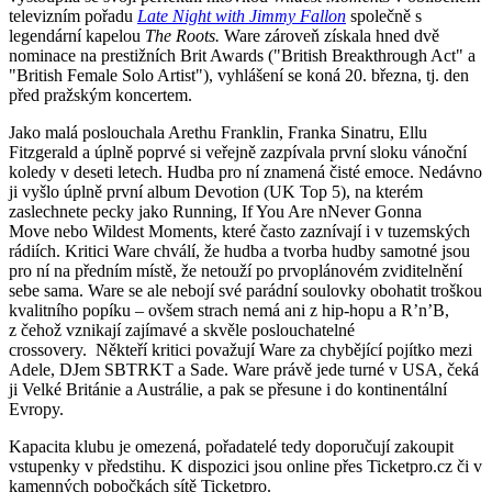
televizním pořadu
Late Night with Jimmy Fallon
společně s
legendární kapelou
The Roots.
Ware zároveň získala hned dvě
nominace na prestižních Brit Awards ("British Breakthrough Act" a
"British Female Solo Artist"), vyhlášení se koná 20. března, tj. den
před pražským koncertem.
Jako malá poslouchala Arethu Franklin, Franka Sinatru, Ellu
Fitzgerald a úplně poprvé si veřejně zazpívala první sloku vánoční
koledy v deseti letech. Hudba pro ní znamená čisté emoce. Nedávno
ji vyšlo úplně první album Devotion (UK Top 5), na kterém
zaslechnete pecky jako Running, If You Are nNever Gonna
Move nebo Wildest Moments, které často zaznívají i v tuzemských
rádiích. Kritici Ware chválí, že hudba a tvorba hudby samotné jsou
pro ní na předním místě, že netouží po prvoplánovém zviditelnění
sebe sama. Ware se ale nebojí své parádní soulovky obohatit troškou
kvalitního popíku – ovšem strach nemá ani z hip-hopu a R’n’B,
z čehož vznikají zajímavé a skvěle poslouchatelné
crossovery. Někteří kritici považují Ware za chybějící pojítko mezi
Adele, DJem SBTRKT a Sade. Ware právě jede turné v USA, čeká
ji Velké Británie a Austrálie, a pak se přesune i do kontinentální
Evropy.
Kapacita klubu je omezená, pořadatelé tedy doporučují zakoupit
vstupenky v předstihu. K dispozici jsou online přes Ticketpro.cz či v
kamenných pobočkách sítě Ticketpro.