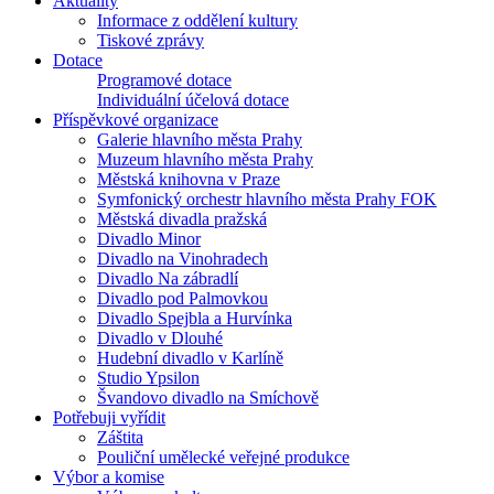
Aktuality
Informace z oddělení kultury
Tiskové zprávy
Dotace
Programové dotace
Individuální účelová dotace
Příspěvkové organizace
Galerie hlavního města Prahy
Muzeum hlavního města Prahy
Městská knihovna v Praze
Symfonický orchestr hlavního města Prahy FOK
Městská divadla pražská
Divadlo Minor
Divadlo na Vinohradech
Divadlo Na zábradlí
Divadlo pod Palmovkou
Divadlo Spejbla a Hurvínka
Divadlo v Dlouhé
Hudební divadlo v Karlíně
Studio Ypsilon
Švandovo divadlo na Smíchově
Potřebuji vyřídit
Záštita
Pouliční umělecké veřejné produkce
Výbor a komise