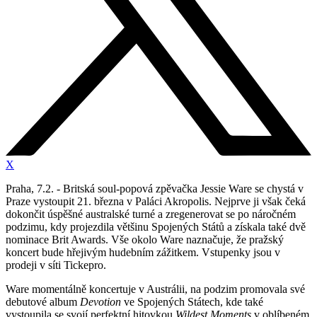
X
Praha, 7.2. - Britská soul-popová zpěvačka Jessie Ware se chystá v
Praze vystoupit 21. března v Paláci Akropolis. Nejprve ji však čeká
dokončit úspěšné australské turné a zregenerovat se po náročném
podzimu, kdy projezdila většinu Spojených Států a získala také dvě
nominace Brit Awards. Vše okolo Ware naznačuje, že pražský
koncert bude hřejivým hudebním zážitkem. Vstupenky jsou v
prodeji v síti Tickepro.
Ware momentálně koncertuje v Austrálii, na podzim promovala své
debutové album
Devotion
ve Spojených Státech, kde také
vystoupila se svojí perfektní hitovkou
Wildest Moments
v oblíbeném