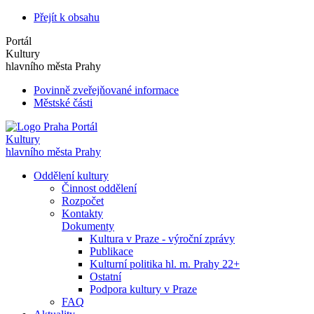
Přejít k obsahu
Portál
Kultury
hlavního města Prahy
Povinně zveřejňované informace
Městské části
Portál
Kultury
hlavního města Prahy
Oddělení kultury
Činnost oddělení
Rozpočet
Kontakty
Dokumenty
Kultura v Praze - výroční zprávy
Publikace
Kulturní politika hl. m. Prahy 22+
Ostatní
Podpora kultury v Praze
FAQ