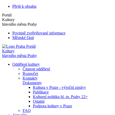
Přejít k obsahu
Portál
Kultury
hlavního města Prahy
Povinně zveřejňované informace
Městské části
Portál
Kultury
hlavního města Prahy
Oddělení kultury
Činnost oddělení
Rozpočet
Kontakty
Dokumenty
Kultura v Praze - výroční zprávy
Publikace
Kulturní politika hl. m. Prahy 22+
Ostatní
Podpora kultury v Praze
FAQ