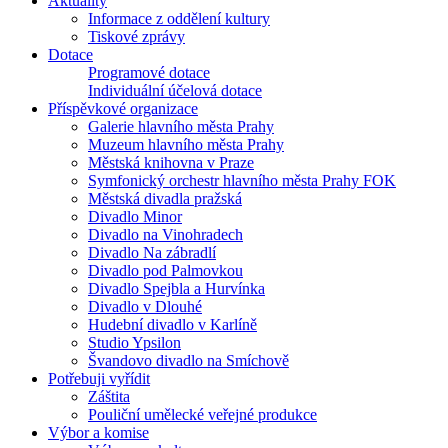
Aktuality
Informace z oddělení kultury
Tiskové zprávy
Dotace
Programové dotace
Individuální účelová dotace
Příspěvkové organizace
Galerie hlavního města Prahy
Muzeum hlavního města Prahy
Městská knihovna v Praze
Symfonický orchestr hlavního města Prahy FOK
Městská divadla pražská
Divadlo Minor
Divadlo na Vinohradech
Divadlo Na zábradlí
Divadlo pod Palmovkou
Divadlo Spejbla a Hurvínka
Divadlo v Dlouhé
Hudební divadlo v Karlíně
Studio Ypsilon
Švandovo divadlo na Smíchově
Potřebuji vyřídit
Záštita
Pouliční umělecké veřejné produkce
Výbor a komise