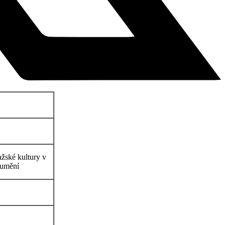
ažské kultury v
 umění