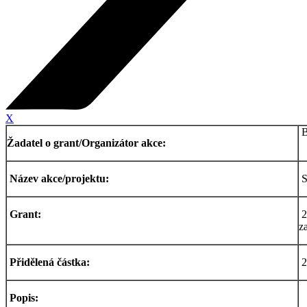
X
B
Žadatel o grant/Organizátor akce:
Název akce/projektu:
S
Grant:
2
z
Přidělená částka:
2
Popis: