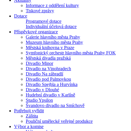
Aktuality
Informace z oddělení kultury
Tiskové zprávy
Dotace
Programové dotace
Individuální účelová dotace
Příspěvkové organizace
Galerie hlavního města Prahy
Muzeum hlavního města Prahy
Městská knihovna v Praze
Symfonický orchestr hlavního města Prahy FOK
Městská divadla pražská
Divadlo Minor
Divadlo na Vinohradech
Divadlo Na zábradlí
Divadlo pod Palmovkou
Divadlo Spejbla a Hurvínka
Divadlo v Dlouhé
Hudební divadlo v Karlíně
Studio Ypsilon
Švandovo divadlo na Smíchově
Potřebuji vyřídit
Záštita
Pouliční umělecké veřejné produkce
Výbor a komise