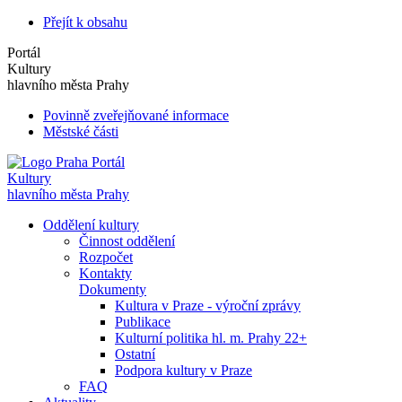
Přejít k obsahu
Portál
Kultury
hlavního města Prahy
Povinně zveřejňované informace
Městské části
Portál
Kultury
hlavního města Prahy
Oddělení kultury
Činnost oddělení
Rozpočet
Kontakty
Dokumenty
Kultura v Praze - výroční zprávy
Publikace
Kulturní politika hl. m. Prahy 22+
Ostatní
Podpora kultury v Praze
FAQ