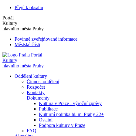
Přejít k obsahu
Portál
Kultury
hlavního města Prahy
Povinně zveřejňované informace
Městské části
Portál
Kultury
hlavního města Prahy
Oddělení kultury
Činnost oddělení
Rozpočet
Kontakty
Dokumenty
Kultura v Praze - výroční zprávy
Publikace
Kulturní politika hl. m. Prahy 22+
Ostatní
Podpora kultury v Praze
FAQ