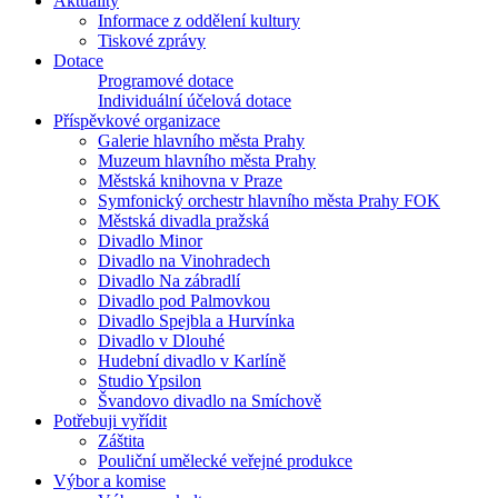
Aktuality
Informace z oddělení kultury
Tiskové zprávy
Dotace
Programové dotace
Individuální účelová dotace
Příspěvkové organizace
Galerie hlavního města Prahy
Muzeum hlavního města Prahy
Městská knihovna v Praze
Symfonický orchestr hlavního města Prahy FOK
Městská divadla pražská
Divadlo Minor
Divadlo na Vinohradech
Divadlo Na zábradlí
Divadlo pod Palmovkou
Divadlo Spejbla a Hurvínka
Divadlo v Dlouhé
Hudební divadlo v Karlíně
Studio Ypsilon
Švandovo divadlo na Smíchově
Potřebuji vyřídit
Záštita
Pouliční umělecké veřejné produkce
Výbor a komise