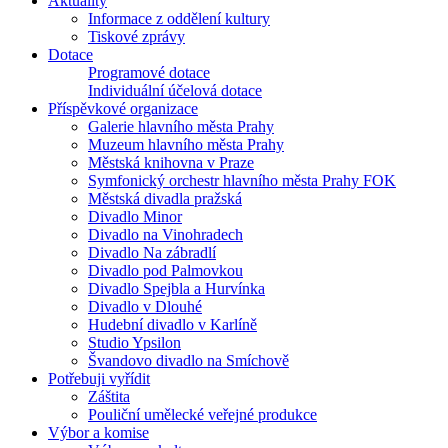
Aktuality
Informace z oddělení kultury
Tiskové zprávy
Dotace
Programové dotace
Individuální účelová dotace
Příspěvkové organizace
Galerie hlavního města Prahy
Muzeum hlavního města Prahy
Městská knihovna v Praze
Symfonický orchestr hlavního města Prahy FOK
Městská divadla pražská
Divadlo Minor
Divadlo na Vinohradech
Divadlo Na zábradlí
Divadlo pod Palmovkou
Divadlo Spejbla a Hurvínka
Divadlo v Dlouhé
Hudební divadlo v Karlíně
Studio Ypsilon
Švandovo divadlo na Smíchově
Potřebuji vyřídit
Záštita
Pouliční umělecké veřejné produkce
Výbor a komise