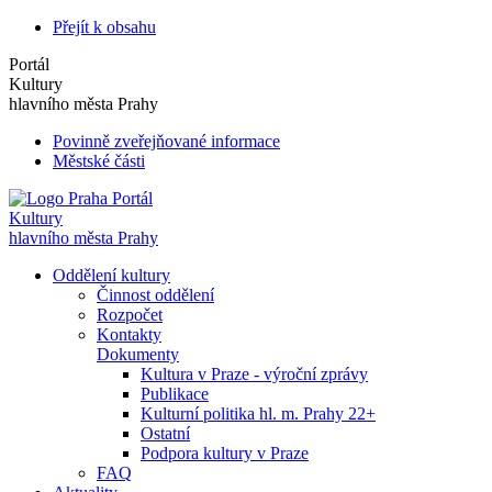
Přejít k obsahu
Portál
Kultury
hlavního města Prahy
Povinně zveřejňované informace
Městské části
Portál
Kultury
hlavního města Prahy
Oddělení kultury
Činnost oddělení
Rozpočet
Kontakty
Dokumenty
Kultura v Praze - výroční zprávy
Publikace
Kulturní politika hl. m. Prahy 22+
Ostatní
Podpora kultury v Praze
FAQ